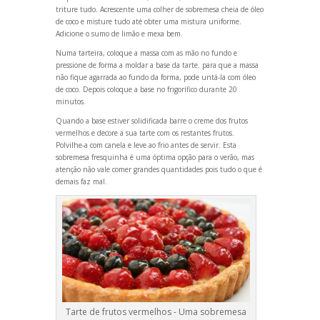
triture tudo. Acrescente uma colher de sobremesa cheia de óleo
de coco e misture tudo até obter uma mistura uniforme.
Adicione o sumo de limão e mexa bem.
Numa tarteira, coloque a massa com as mão no fundo e
pressione de forma a moldar a base da tarte. para que a massa
não fique agarrada ao fundo da forma, pode untá-la com óleo
de coco. Depois coloque a base no frigorífico durante 20
minutos.
Qu
ando a base estiver solidificada barre o creme dos frutos
vermelhos e decore a sua tarte com os restantes frutos.
Polvilhe-a com canela e leve ao frio antes de servir. Esta
sobremesa fresquinha é uma óptima opção para o verão, mas
atenção não vale comer gr
andes quantidades pois tudo o que é
demais faz mal.
Tarte de frutos vermelhos - Uma sobremesa