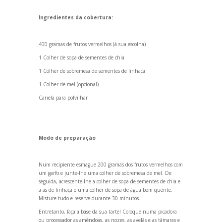
Ingredientes da cobertura:
400 gramas de frutos vermelhos (à sua escolha)
1 Colher de sopa de sementes de chia
1 Colher de sobremesa de sementes de linhaça
1 Colher de mel (opcional)
Canela para polvilhar
Modo de preparação
Num recipiente esmague 200 gramas dos frutos vermelhos com
um garfo e junte-lhe uma colher de sobremesa de mel. De
seguida, acrescente-lhe a colher de sopa de sementes de chia e
a as de linhaça e uma colher de sopa de água bem quente.
Misture tudo e reserve durante 30 minutos.
Entretanto, faça a base da sua tarte! Coloque numa picadora
ou processador as amêndoas, as nozes, as avelãs e as tâmaras e