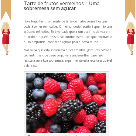
Tarte de frutos vermelhos – Uma
sobremesa sem açúcar
Hoje trago-lhe uma receita de tarte de frutos vermelhos que
poderá comer sem culpa. O melhor desta receita é que não tem
açúcares refinados. Se é verdade que a um docinho de vez em
qu
ando ninguém resiste, são muitos os estudos que mostram o
quão prejudicial pode ser o açúcar para a nossa saúde.
Mas saiba que esta sobremesa é rica em fibra, gorduras boas e é
tão nutritiva que o seu corpo vai agradecer-lhe. Caso não
resiste a uma boa sobremesa, experimente esta receita saudável
e deliciosa.