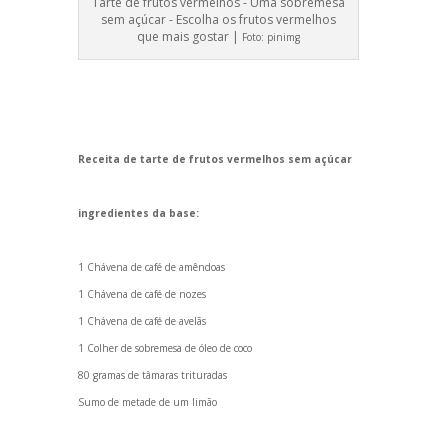
Tarte de frutos vermelhos - Uma sobremesa
sem açúcar - Escolha os frutos vermelhos
que mais gostar |
Foto:
pinimg
Receita de tarte de frutos vermelhos sem açúcar
ingredientes da base:
1 Chávena de café de amêndoas
1 Chávena de café de nozes
1 Chávena de café de avelãs
1 Colher de sobremesa de óleo de coco
80 gramas de tâmaras trituradas
Sumo de metade de um limão