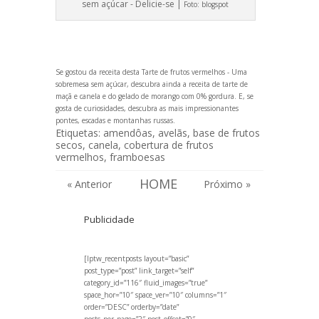
sem açúcar - Delicie-se |
Foto:
blogspot
Se gostou da receita desta Tarte de frutos vermelhos - Uma
sobremesa sem açúcar, descubra ainda a
receita de tarte de
maçã e canela
e do
gelado de morango com 0% gordura
. E, se
gosta de curiosidades, descubra
as mais impressionantes
pontes
,
escadas
e
montanhas russas
.
Etiquetas:
amendôas
,
avelãs
,
base de frutos
secos
,
canela
,
cobertura de frutos
vermelhos
,
framboesas
HOME
« Anterior
Próximo »
Publicidade
[lptw_recentposts layout=”basic”
post_type=”post” link_target=”self”
category_id=”116″ fluid_images=”true”
space_hor=”10″ space_ver=”10″ columns=”1″
order=”DESC” orderby=”date”
posts_per_page=”2″ post_offset=”0″