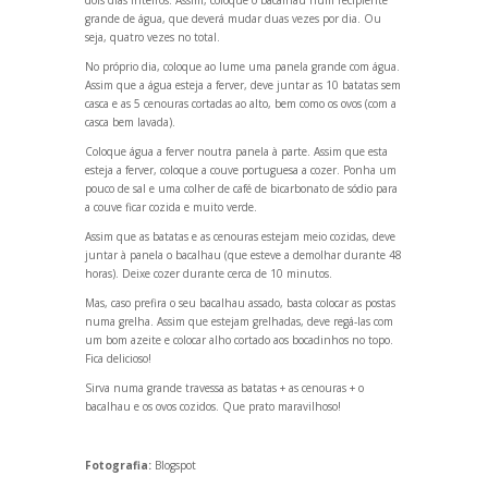
gr
ande de água, que deverá mudar duas vezes por dia. Ou
seja, quatro vezes no total.
No próprio dia, coloque ao lume uma panela gr
ande com água.
Assim que a água esteja a ferver, deve juntar as 10 batatas sem
casca e as 5 cenouras cortadas ao alto, bem como os ovos (com a
casca bem lavada).
Coloque água a ferver noutra panela à parte. Assim que esta
esteja a ferver, coloque a couve portuguesa a cozer. Ponha um
pouco de sal e uma colher de café de bicarbonato de sódio para
a couve ficar cozida e muito verde.
Assim que as batatas e as cenouras estejam meio cozidas, deve
juntar à panela o bacalhau (que esteve a demolhar durante 48
horas). Deixe cozer durante cerca de 10 minutos.
Mas, caso prefira o seu bacalhau assado, basta colocar as postas
numa grelha. Assim que estejam grelhadas, deve regá-las com
um bom azeite e colocar alho cortado aos bocadinhos no topo.
Fica delicioso!
Sirva numa gr
ande travessa as batatas + as cenouras + o
bacalhau e os ovos cozidos. Que prato maravilhoso!
Fotografia:
Blogspot