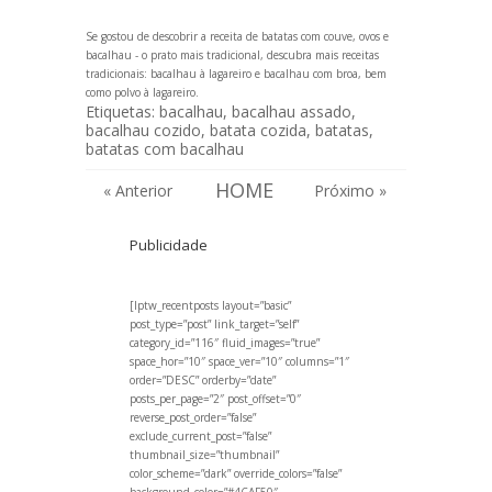
Se gostou de descobrir a receita de batatas com couve, ovos e
bacalhau - o prato mais tradicional, descubra mais receitas
tradicionais:
bacalhau à lagareiro
e
bacalhau com broa
, bem
como
polvo à lagareiro
.
Etiquetas:
bacalhau
,
bacalhau assado
,
bacalhau cozido
,
batata cozida
,
batatas
,
batatas com bacalhau
HOME
« Anterior
Próximo »
Publicidade
[lptw_recentposts layout=”basic”
post_type=”post” link_target=”self”
category_id=”116″ fluid_images=”true”
space_hor=”10″ space_ver=”10″ columns=”1″
order=”DESC” orderby=”date”
posts_per_page=”2″ post_offset=”0″
reverse_post_order=”false”
exclude_current_post=”false”
thumbnail_size=”thumbnail”
color_scheme=”dark” override_colors=”false”
background_color=”#4CAF50″