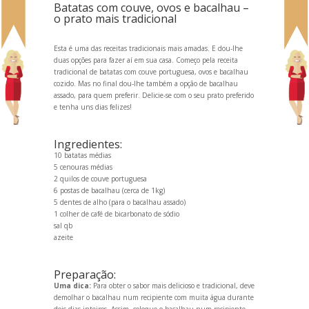
Batatas com couve, ovos e bacalhau –
o prato mais tradicional
Esta é uma das receitas tradicionais mais amadas. E dou-lhe
duas opções para fazer aí em sua casa. Começo pela receita
tradicional de batatas com couve portuguesa, ovos e bacalhau
cozido. Mas no final dou-lhe também a opção de bacalhau
assado, para quem preferir. Delicie-se com o seu prato preferido
e tenha uns dias felizes!
Ingredientes:
10 batatas médias
5 cenouras médias
2 quilos de couve portuguesa
6 postas de bacalhau (cerca de 1kg)
5 dentes de alho (para o bacalhau assado)
1 colher de café de bicarbonato de sódio
sal qb
azeite
Preparação:
Uma dica:
Para obter o sabor mais delicioso e tradicional, deve
demolhar o bacalhau num recipiente com muita água durante
dois dias inteiros. Assim, coloque o bacalhau num recipiente