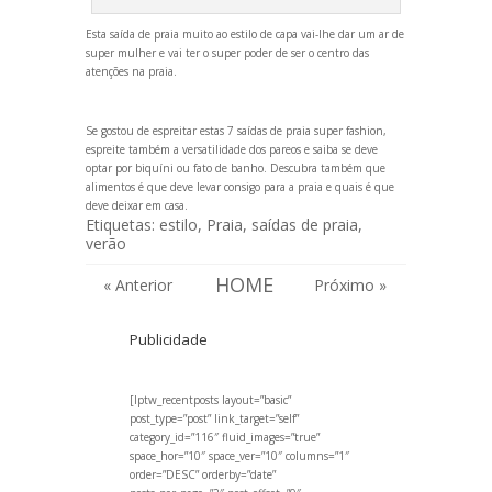
Esta saída de praia muito ao estilo de capa vai-lhe dar um ar de
super mulher e vai ter o super poder de ser o centro das
atenções na praia.
Se gostou de espreitar estas 7 saídas de praia super fashion,
espreite também a
versatilidade dos pareos
e saiba se deve
optar por
biquíni ou fato de banho
. Descubra também
que
alimentos é que deve levar consigo para a praia
e quais é que
deve deixar em casa.
Etiquetas:
estilo
,
Praia
,
saídas de praia
,
verão
HOME
« Anterior
Próximo »
Publicidade
[lptw_recentposts layout=”basic”
post_type=”post” link_target=”self”
category_id=”116″ fluid_images=”true”
space_hor=”10″ space_ver=”10″ columns=”1″
order=”DESC” orderby=”date”