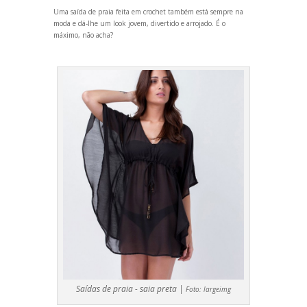
Uma saída de praia feita em crochet também está sempre na
moda e dá-lhe um look jovem, divertido e arrojado. É o
máximo, não acha?
Saídas de praia - saia preta |
Foto:
largeimg