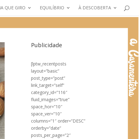
A QUE GIRO
EQUILÍBRIO
À DESCOBERTA
Publicidade
[lptw_recentposts
layout=”basic”
post_type=”post”
link_target=”self”
category_id=”116″
fluid_images=”true”
space_hor=”10″
space_ver=”10″
columns=”1″ order=”DESC”
orderby=”date”
posts_per_page=”2″