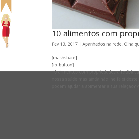
10 alimentos com propr
Fev 13, 2017
|
Apanhados na rede
,
Olha qu
[mashshare]
[fb_button]
10 alimentos com propriedades afrodisíacas
nossa saúde mas ainda não lhe falei deste
podem ajudar a apimentar a sua relação? Afi