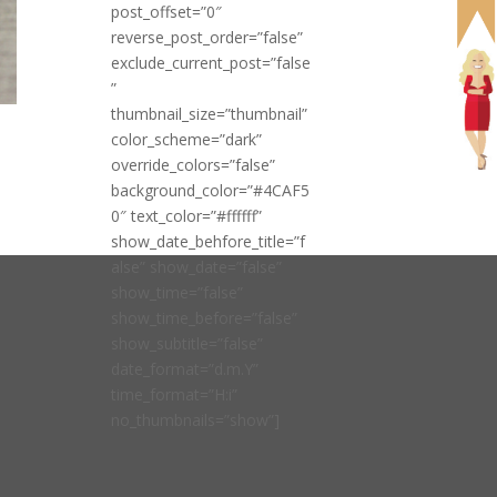
post_offset=”0″
reverse_post_order=”false”
exclude_current_post=”false
”
thumbnail_size=”thumbnail”
color_scheme=”dark”
override_colors=”false”
background_color=”#4CAF5
0″ text_color=”#ffffff”
show_date_behfore_title=”f
alse” show_date=”false”
show_time=”false”
show_time_before=”false”
show_subtitle=”false”
date_format=”d.m.Y”
time_format=”H:i”
no_thumbnails=”show”]