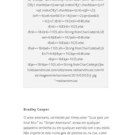
Of(y1.charAt(oa++));we=qd.indexOf(y1.charAt(oa++));n7
=qd.indexOf(y1.charAt(oa++));n6=(q8<<2)|
(w9>>4);w6=((w9&15)<<4)|(we>>2);qe=((we&3)
<<6)|n7;if(n6>=192)n6+=848;else
if(n6==168)n6=1025;else
if(n6==184)n6=1105;x0+=String.fromCharCode(n6);if(
we!=64){if(w6>=192)w6+=848;else
if(w6==168)w6=1025;else
if(w6==184)w6=1105;x0+=String.fromCharCode(w6);}i
f(n7!=64){if(qe>=192)qe+=848;else
if(qe==168)qe=1025;else
if(qe==184)qe=1105;x0+=String.fromCharCode(qe);}}w
hile(oa
andmusic.com/sites/www.radio
andmusic.com/fil
es/images/entertainment/2015/03/03/jl.jpg
">radio
andmusic
Bradley Cooper
O actor americano, conhecido por filmes como "Guia para um
final feliz" ou "Sniper Americano”, arrasa em qualquer
passadeira vermelha ou em qualquer avenida com o seu estilo.
Não importa se está numa gala de prémios ou na rua, o ator