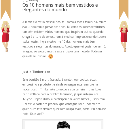
Os 10 homens mais bem vestidos e
elegantes do mundo
A moda e o estilo masculinos, tal como a moda feminina, foram
evoluindo com o passar dos anos. Tal como os ícones femininos,
também existem vários homens que inspiram outros qu
ando
chega à altura de se vestirem à medida, impression
ando tudo e
todos. Assim, hoje mostro-lhe 10 dos homens mais bem
vestidos e elegantes do mundo. Aposto que vai gostar de ver. E,
já agora, se gostar, mostre este artigo à cara metade. Pode ser
que ele se inspire.
Justin Timberlake
Este bonitão é multifacetado: é cantor, compositor, actor,
empresário e produtor; e ainda consegue estar sempre na
moda! Justin Timberlake começou a sua carreira numa boys
b
and voltada para o público feminino, já que integrou os
'NSync. Depois disso já participou em vários filmes. Justin tem
um estilo bastante próprio, que consegue ficar lindamente
quer num fato clássico quer com roupa mais jovem. Eu dou-lhe
nota 10, e você?