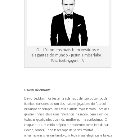
Os 10 homens mais bem vestidos e
elegantes do mundo - Justin Timberlake |
Foto:
bookingagentinfo
David Beckham
David Beckham foi bastante aclamado dentro do campo de
futebol, considerado um dos maiores jogadores do futebol
britânico de sempre, mas fora é ainda mais famoso. Fora das
quatro linhas, ele é uma referência na moda, para além de
todas as qualidades que nós, mulheres, lhe atribuímos. O
craque dita um estilo próprio tanto dentro como fora da sua
cidade, conseguindo fazer capa de várias revistas
internacionais, encant
ando com toda a sua elegância e beleza.