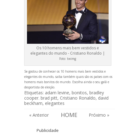
Os 10 homens mais bem vestidos e
elegantes do mundo - Cristiano Ronaldo |
Foto:
twimg
Se gostou de conhecer os 10 homens mais bem vestidos e
elegantes do mundo, saiba também quais são os
países com os
homens mais bonitos do mundo
. Escolha ainda o seu
galã
e
desportista
de eleição.
Etiquetas:
adam levine
,
bonitos
,
bradley
cooper. brad pitt
,
Cristiano Ronaldo
,
david
beckham
,
elegantes
HOME
« Anterior
Próximo »
Publicidade