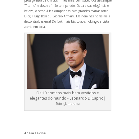
protagonista de um dos filmes mais bem sucedidos de sempre,
“Titanic”, e desde aí não tem parado. Dada a sua elegância e
beleza, o actor já fez campanhas para gr
andes marcas como
Dior, Hugo Boss ou Giorgio Armani. Ele nem nas horas mais
descontraídas erra! Do look mais básico ao smoking o artista
acerta em todas.
Os 10 homens mais bem vestidos e
elegantes do mundo - Leonardo DiCaprio|
Foto:
glamurama
Adam Levine