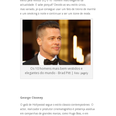
eleito pela revista GQ o 10º homem mais elegante da
actualidade. E sabe porquê? Devido ao seu estilo único,
mas variado, já que consegue usar um fato de treino de manhã
e um smoking à noite e continuar a ser um ícone de moda.
Os 10 homens mais bem vestidos e
elegantes do mundo - Brad Pitt |
Foto:
pagely
George Clooney
O galã de Hollywood segue o estilo clássico contemporâneo. O
actor, realizador e produtor cinematográfico é presença assídua
em campanhas de gr
andes marcas, como Hugo Boss, e em