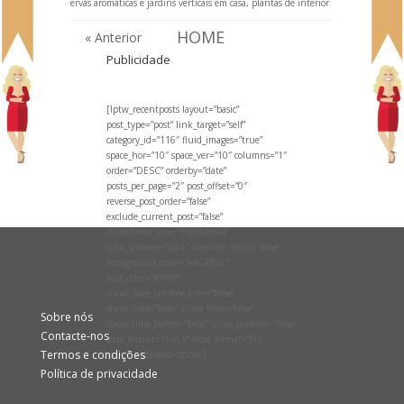
ervas aromáticas e jardins verticais em casa, plantas de interior
HOME
« Anterior
Publicidade
[lptw_recentposts layout=”basic”
post_type=”post” link_target=”self”
category_id=”116″ fluid_images=”true”
space_hor=”10″ space_ver=”10″ columns=”1″
order=”DESC” orderby=”date”
posts_per_page=”2″ post_offset=”0″
reverse_post_order=”false”
exclude_current_post=”false”
thumbnail_size=”thumbnail”
color_scheme=”dark” override_colors=”false”
background_color=”#4CAF50″
text_color=”#ffffff”
show_date_behfore_title=”false”
show_date=”false” show_time=”false”
Sobre nós
show_time_before=”false” show_subtitle=”false”
Contacte-nos
date_format=”d.m.Y” time_format=”H:i”
Termos e condições
no_thumbnails=”show”]
Política de privacidade