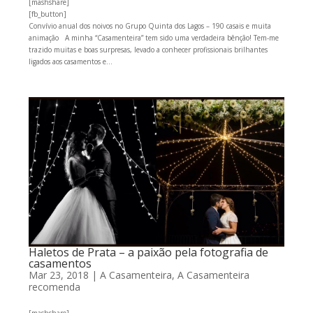
[mashshare]
[fb_button]
Convívio anual dos noivos no Grupo Quinta dos Lagos – 190 casais e muita
animação A minha “Casamenteira” tem sido uma verdadeira bênção! Tem-me
trazido muitas e boas surpresas, levado a conhecer profissionais brilhantes
ligados aos casamentos e...
Haletos de Prata – a paixão pela fotografia de
casamentos
Mar 23, 2018
|
A Casamenteira
,
A Casamenteira
recomenda
[mashshare]