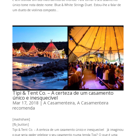
único tome nota deste nome: Blue & White Strings Duet. Estou-lhe a falar de
um dueto de violinos composto...
Tipi & Tent Co. – A certeza de um casamento
único e inesquecível
Mar 17, 2018
|
A Casamenteira
,
A Casamenteira
recomenda
[mashshare]
[fb_button]
Tipi & Tent Co. – A certeza de um casamento único e inesquecível Já imaginou
o que seria poder celebrar o seu casamento numa tenda Tipi? O que é uma