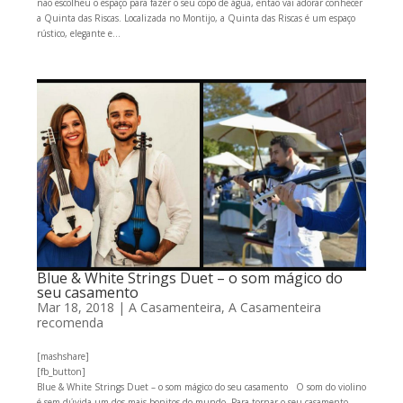
não escolheu o espaço para fazer o seu copo de água, então vai adorar conhecer
a Quinta das Riscas. Localizada no Montijo, a Quinta das Riscas é um espaço
rústico, elegante e...
Blue & White Strings Duet – o som mágico do
seu casamento
Mar 18, 2018
|
A Casamenteira
,
A Casamenteira
recomenda
[mashshare]
[fb_button]
Blue & White Strings Duet – o som mágico do seu casamento O som do violino
é sem dúvida um dos mais bonitos do mundo. Para tornar o seu casamento