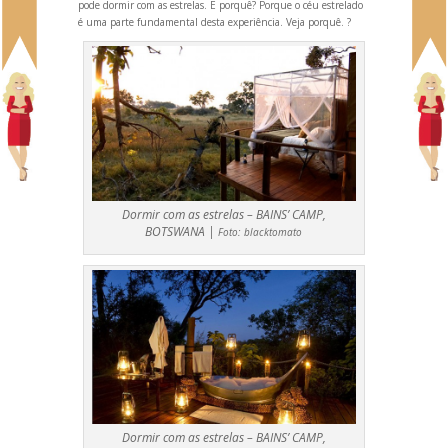
pode dormir com as estrelas. E porquê? Porque o céu estrelado
é uma parte fundamental desta experiência. Veja porquê. ?
Dormir com as estrelas – BAINS’ CAMP,
BOTSWANA |
Foto:
blacktomato
Dormir com as estrelas – BAINS’ CAMP,