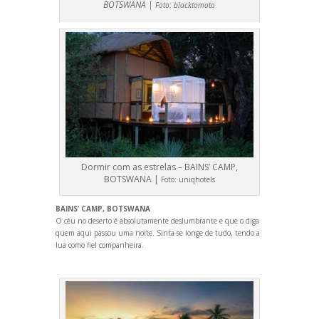
BOTSWANA |
Foto:
blacktomato
Dormir com as estrelas – BAINS’ CAMP,
BOTSWANA |
Foto:
uniqhotels
BAINS’ CAMP, BOTSWANA
O céu no deserto é absolutamente deslumbrante e que o diga
quem aqui passou uma noite. Sinta-se longe de tudo, tendo a
lua como fiel companheira.