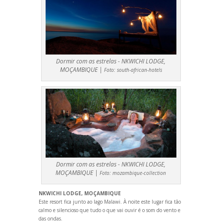
Dormir com as estrelas - NKWICHI LODGE,
MOÇAMBIQUE |
Foto:
south-african-hotels
Dormir com as estrelas - NKWICHI LODGE,
MOÇAMBIQUE |
Foto:
mozambique-collection
NKWICHI LODGE, MOÇAMBIQUE
Este resort fica junto ao lago Malawi. À noite este lugar fica tão
calmo e silencioso que tudo o que vai ouvir é o som do vento e
das ondas.