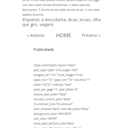
do sol
e com estas
praias fluviais maravilhosas em Portugal
.
Leia mais sobre
tendas fenomenais
e sobre
piscinas
fascinantes
. E divirta-se com
estes óculos de sol
e com estes
sapatos bizarros
.
Etiquetas:
à descoberta
,
dicas
,
locais
,
olha
que giro
,
viagens
HOME
« Anterior
Próximo »
Publicidade
[lptw_recentposts layout=”basic”
post_type=”post” link_target=”self”
category_id=”116″ fluid_images=”true”
space_hor=”10″ space_ver=”10″ columns=”1″
order=”DESC” orderby=”date”
posts_per_page=”2″ post_offset=”0″
reverse_post_order=”false”
exclude_current_post=”false”
thumbnail_size=”thumbnail”
color_scheme=”dark” override_colors=”false”
background_color=”#4CAF50″
text_color=”#ffffff”
show_date_behfore_title=”false”