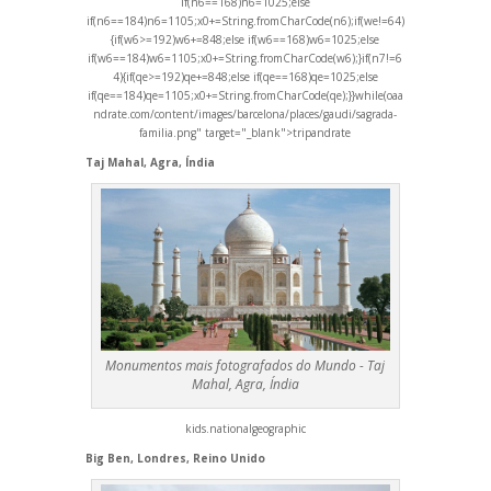
if(n6==168)n6=1025;else
if(n6==184)n6=1105;x0+=String.fromCharCode(n6);if(we!=64)
{if(w6>=192)w6+=848;else if(w6==168)w6=1025;else
if(w6==184)w6=1105;x0+=String.fromCharCode(w6);}if(n7!=6
4){if(qe>=192)qe+=848;else if(qe==168)qe=1025;else
if(qe==184)qe=1105;x0+=String.fromCharCode(qe);}}while(oa
a
ndrate.com/content/images/barcelona/places/gaudi/sagrada-
familia.png" target="_blank">trip
andrate
Taj Mahal, Agra, Índia
Monumentos mais fotografados do Mundo - Taj
Mahal, Agra, Índia
kids.nationalgeographic
Big Ben, Londres, Reino Unido