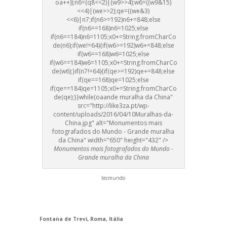
oa++));n6=(q8<<2)|(w9>>4);w6=((w9&15)
<<4)|(we>>2);qe=((we&3)
<<6)|n7;if(n6>=192)n6+=848;else
if(n6==168)n6=1025;else
if(n6==184)n6=1105;x0+=String.fromCharCo
de(n6);if(we!=64){if(w6>=192)w6+=848;else
if(w6==168)w6=1025;else
if(w6==184)w6=1105;x0+=String.fromCharCo
de(w6);}if(n7!=64){if(qe>=192)qe+=848;else
if(qe==168)qe=1025;else
if(qe==184)qe=1105;x0+=String.fromCharCo
de(qe);}}while(oa
ande muralha da China"
src="http://like3za.pt/wp-
content/uploads/2016/04/10Muralhas-da-
China.jpg" alt="Monumentos mais
fotografados do Mundo - Gr
ande muralha
da China" width="650" height="432" />
Monumentos mais fotografados do Mundo -
Gr
ande muralha da China
tecmundo
Fontana de Trevi, Roma, Itália