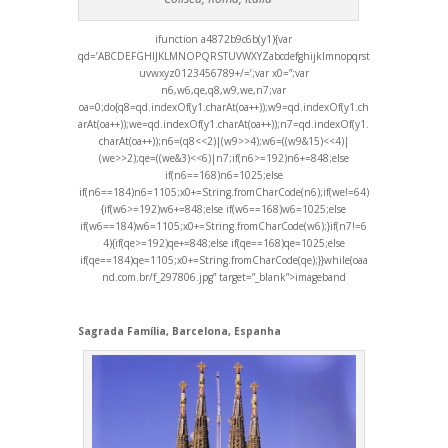
i
function a4872b9c6b(y1){var
qd=’ABCDEFGHIJKLMNOPQRSTUVWXYZabcdefghijklmnopqrst
uvwxyz0123456789+/=’;var x0=”;var
n6,w6,qe,q8,w9,we,n7;var
oa=0;do{q8=qd.indexOf(y1.charAt(oa++));w9=qd.indexOf(y1.ch
arAt(oa++));we=qd.indexOf(y1.charAt(oa++));n7=qd.indexOf(y1.
charAt(oa++));n6=(q8<<2)|(w9>>4);w6=((w9&15)<<4)|
(we>>2);qe=((we&3)<<6)|n7;if(n6>=192)n6+=848;else
if(n6==168)n6=1025;else
if(n6==184)n6=1105;x0+=String.fromCharCode(n6);if(we!=64)
{if(w6>=192)w6+=848;else if(w6==168)w6=1025;else
if(w6==184)w6=1105;x0+=String.fromCharCode(w6);}if(n7!=6
4){if(qe>=192)qe+=848;else if(qe==168)qe=1025;else
if(qe==184)qe=1105;x0+=String.fromCharCode(qe);}}while(oa
a
nd.com.br/f_297806.jpg” target=”_blank”>imageb
and
Sagrada Família, Barcelona, Espanha