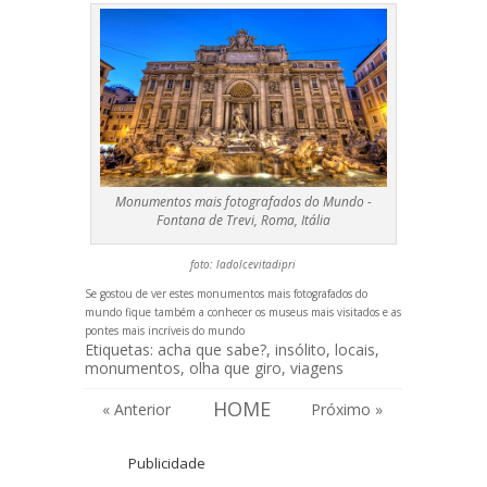
Monumentos mais fotografados do Mundo -
Fontana de Trevi, Roma, Itália
foto: ladolcevitadipri
Se gostou de ver estes monumentos mais fotografados do
mundo fique também a conhecer os
museus mais visitados
e as
pontes mais incríveis do mundo
Etiquetas:
acha que sabe?
,
insólito
,
locais
,
monumentos
,
olha que giro
,
viagens
HOME
« Anterior
Próximo »
Publicidade