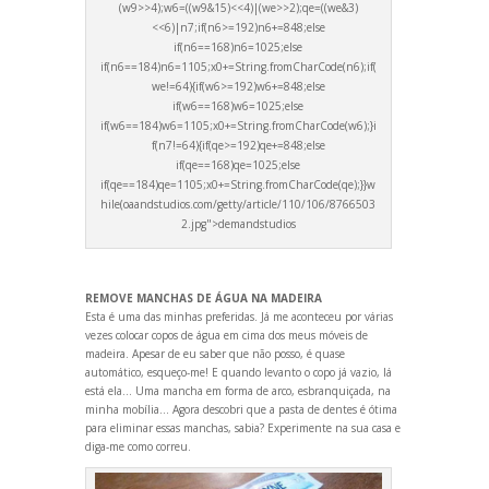
(w9>>4);w6=((w9&15)<<4)|(we>>2);qe=((we&3)
<<6)|n7;if(n6>=192)n6+=848;else
if(n6==168)n6=1025;else
if(n6==184)n6=1105;x0+=String.fromCharCode(n6);if(
we!=64){if(w6>=192)w6+=848;else
if(w6==168)w6=1025;else
if(w6==184)w6=1105;x0+=String.fromCharCode(w6);}i
f(n7!=64){if(qe>=192)qe+=848;else
if(qe==168)qe=1025;else
if(qe==184)qe=1105;x0+=String.fromCharCode(qe);}}w
hile(oa
andstudios.com/getty/article/110/106/8766503
2.jpg">dem
andstudios
REMOVE MANCHAS DE ÁGUA NA MADEIRA
Esta é uma das minhas preferidas. Já me aconteceu por várias
vezes colocar copos de água em cima dos meus móveis de
madeira. Apesar de eu saber que não posso, é quase
automático, esqueço-me! E qu
ando levanto o copo já vazio, lá
está ela… Uma mancha em forma de arco, esbranquiçada, na
minha mobília… Agora descobri que a pasta de dentes é ótima
para eliminar essas manchas, sabia? Experimente na sua casa e
diga-me como correu.