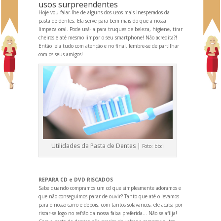
usos surpreendentes
Hoje vou falar-lhe de alguns dos usos mais inesperados da
pasta de dentes, Ela serve para bem mais do que a nossa
limpeza oral. Pode usá-la para truques de beleza, higiene, tirar
cheiros e até mesmo limpar o seu smartphone! Não acredita?!
Então leia tudo com atenção e no final, lembre-se de partilhar
com os seus amigos!
Utilidades da Pasta de Dentes |
Foto:
bbci
REPARA CD e DVD RISCADOS
Sabe qu
ando compramos um cd que simplesmente adoramos e
que não conseguimos parar de ouvir? Tanto que até o levamos
para o nosso carro e depois, com tantos solavancos, ele acaba por
riscar-se logo no refrão da nossa faixa preferida… Não se aflija!