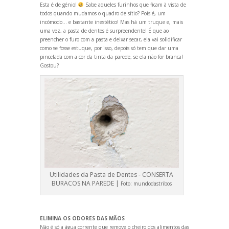
Esta é de génio!
Sabe aqueles furinhos que ficam à vista de
todos qu
ando mudamos o quadro de sítio? Pois é, um
incómodo… e bastante inestético! Mas há um truque e, mais
uma vez, a pasta de dentes é surpreendente! É que ao
preencher o furo com a pasta e deixar secar, ela vai solidificar
como se fosse estuque, por isso, depois só tem que dar uma
pincelada com a cor da tinta da parede, se ela não for branca!
Gostou?
Utilidades da Pasta de Dentes - CONSERTA
BURACOS NA PAREDE |
Foto:
mundodastribos
ELIMINA OS ODORES DAS MÃOS
Não é só a água corrente que remove o cheiro dos alimentos das