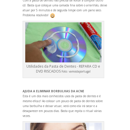
Com a pasta de dentes não precisa de voltar a comprar outro
cd. Basta que coloque uma camada fina sobre o arranhão, deixe
atuar por 5 minutos e de seguida limpe com um pano seco.
Problema resolvido!
Utilidades da Pasta de Dentes - REPARA CD e
DVD RISCADOS
Foto:
vamoslaportugal
AJUDA A ELIMINAR BORBULHAS DA ACNE
Esta é um dos mais conhecidos usos da pasta de dentes e é
mesmo eficaz! Ao colocar um pouco de pasta de dentes sobre
uma borbulha e deixar atuar, verá como ela irá secar e a
desaparecer em poucos dias. Basta que repita o ritual várias
vezes.