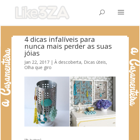
4 dicas infalíveis para
nunca mais perder as suas
jóias
Jan 22, 2017
|
À descoberta
,
Dicas úteis
,
Olha que giro
[fb_button]