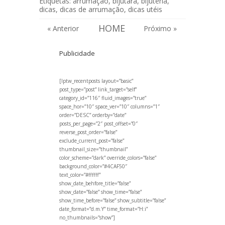
Etiquetas:
arrumação
,
bijutara
,
bijuteria
,
dicas
,
dicas de arrumação
,
dicas utéis
HOME
« Anterior
Próximo »
Publicidade
[lptw_recentposts layout=”basic”
post_type=”post” link_target=”self”
category_id=”116″ fluid_images=”true”
space_hor=”10″ space_ver=”10″ columns=”1″
order=”DESC” orderby=”date”
posts_per_page=”2″ post_offset=”0″
reverse_post_order=”false”
exclude_current_post=”false”
thumbnail_size=”thumbnail”
color_scheme=”dark” override_colors=”false”
background_color=”#4CAF50″
text_color=”#ffffff”
show_date_behfore_title=”false”
show_date=”false” show_time=”false”
show_time_before=”false” show_subtitle=”false”
date_format=”d.m.Y” time_format=”H:i”
no_thumbnails=”show”]