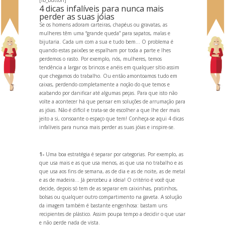
4 dicas infalíveis para nunca mais
perder as suas jóias
Se os homens adoram carteiras, chapéus ou gravatas, as
mulheres têm uma “gr
ande queda” para sapatos, malas e
bijutaria. Cada um com a sua e tudo bem... O problema é
qu
ando estas paixões se espalham por toda a parte e lhes
perdemos o rasto. Por exemplo, nós, mulheres, temos
tendência a largar os brincos e anéis em qualquer sítio assim
que chegamos do trabalho. Ou então amontoamos tudo em
caixas, perdendo completamente a noção do que temos e
acab
ando por danificar até algumas peças. Para que isto não
volte a acontecer há que pensar em soluções de arrumação para
as jóias. Não é difícil e trata-se de escolher a que lhe der mais
jeito a si, consoante o espaço que tem! Conheça-se aqui 4 dicas
infalíveis para nunca mais perder as suas jóias e inspire-se.
1-
Uma boa estratégia é separar por categorias. Por exemplo, as
que usa mais e as que usa menos, as que usa no trabalho e as
que usa aos fins de semana, as de dia e as de noite, as de metal
e as de madeira... Já percebeu a ideia! O critério é você que
decide, depois só tem de as separar em caixinhas, pratinhos,
bolsas ou qualquer outro compartimento na gaveta. A solução
da imagem também é bastante engenhosa: bastam uns
recipientes de plástico. Assim poupa tempo a decidir o que usar
e não perde nada de vista.