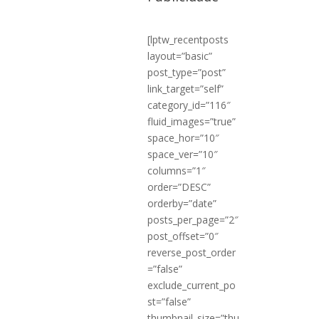
[lptw_recentposts
layout=”basic”
post_type=”post”
link_target=”self”
category_id=”116″
fluid_images=”true”
space_hor=”10″
space_ver=”10″
columns=”1″
order=”DESC”
orderby=”date”
posts_per_page=”2″
post_offset=”0″
reverse_post_order
=”false”
exclude_current_po
st=”false”
thumbnail_size=”thu