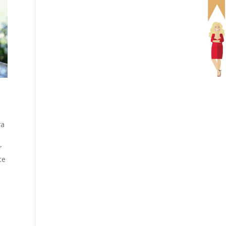
ra
r
te