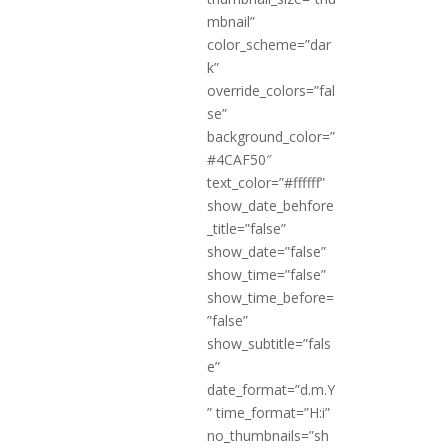
mbnail”
color_scheme=”dar
k”
override_colors=”fal
se”
background_color=”
#4CAF50″
text_color=”#ffffff”
show_date_behfore
_title=”false”
show_date=”false”
show_time=”false”
show_time_before=
”false”
show_subtitle=”fals
e”
date_format=”d.m.Y
” time_format=”H:i”
no_thumbnails=”sh