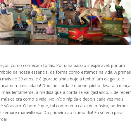
meçou como começam todas. Por uma paixão inexplicável, por um
ímbolo da nossa essência, da forma como estamos na vida. A primei
á mais de 30 anos, e é (porque ainda hoje a tenho),um elegante e
 dançar numa escadaria! Dou-lhe corda e o bonequinho desata a dança
s mais lentamente, à medida que a corda se vai gast
ando. E de repen
música era como a vida. No início rápida e depois cada vez mais
e, é só assim. O bom é que, tal como uma caixa de música, podemos
é sempre maravilhosa. Do primeiro ao último dia! Eu só vou parar
rda!