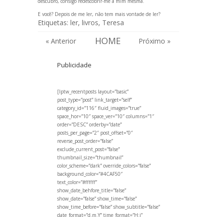
descubro, consigo redescobrir-me a mim mesma.
E você? Depois de me ler, não tem mais vontade de ler?
Etiquetas:
ler
,
livros
,
Teresa
HOME
« Anterior
Próximo »
Publicidade
[lptw_recentposts layout=”basic”
post_type=”post” link_target=”self”
category_id=”116″ fluid_images=”true”
space_hor=”10″ space_ver=”10″ columns=”1″
order=”DESC” orderby=”date”
posts_per_page=”2″ post_offset=”0″
reverse_post_order=”false”
exclude_current_post=”false”
thumbnail_size=”thumbnail”
color_scheme=”dark” override_colors=”false”
background_color=”#4CAF50″
text_color=”#ffffff”
show_date_behfore_title=”false”
show_date=”false” show_time=”false”
show_time_before=”false” show_subtitle=”false”
date_format=”d.m.Y” time_format=”H:i”