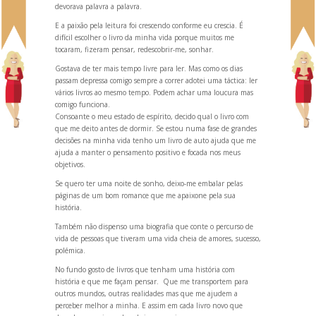
devorava palavra a palavra.
E a paixão pela leitura foi crescendo conforme eu crescia. É
difícil escolher o livro da minha vida porque muitos me
tocaram, fizeram pensar, redescobrir-me, sonhar.
Gostava de ter mais tempo livre para ler. Mas como os dias
passam depressa comigo sempre a correr adotei uma táctica: ler
vários livros ao mesmo tempo. Podem achar uma loucura mas
comigo funciona.
Consoante o meu estado de espírito, decido qual o livro com
que me deito antes de dormir. Se estou numa fase de gr
andes
decisões na minha vida tenho um livro de auto ajuda que me
ajuda a manter o pensamento positivo e focada nos meus
objetivos.
Se quero ter uma noite de sonho, deixo-me embalar pelas
páginas de um bom romance que me apaixone pela sua
história.
Também não dispenso uma biografia que conte o percurso de
vida de pessoas que tiveram uma vida cheia de amores, sucesso,
polémica.
No fundo gosto de livros que tenham uma história com
história e que me façam pensar. Que me transportem para
outros mundos, outras realidades mas que me ajudem a
perceber melhor a minha. E assim em cada livro novo que