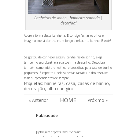
Banheiras de sonho - banheira redonda |
decorfacil
Adoro a forma desta banheira. E consigo fechar os olhos e
imaginar-me lá dentro, num longo e relaxante banho. E você?
Se gostou de conhecer estas 8 banheiras de sonho, eleja
também o seu
closet
e a sua
cozinha de sonho
. Descubra
também como
misturar estilos
e boas
dicas para casa de banho
pequenas
. E espreite a beleza destas
cascatas
e dos
tesouros
mais surpreendentes de sempre
.
Etiquetas:
banheiras
,
casa
,
casas de banho
,
decoração
,
olha que giro
HOME
« Anterior
Próximo »
Publicidade
[lptw_recentposts layout=”basic”