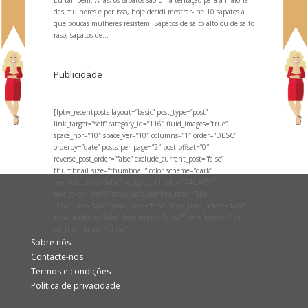
das mulheres e por isso, hoje decidi mostrar-lhe 10 sapatos a
que poucas mulheres resistem. Sapatos de salto alto ou de salto
raso, sapatos de...
Publicidade
[lptw_recentposts layout=”basic” post_type=”post”
link_target=”self” category_id=”116″ fluid_images=”true”
space_hor=”10″ space_ver=”10″ columns=”1″ order=”DESC”
orderby=”date” posts_per_page=”2″ post_offset=”0″
reverse_post_order=”false” exclude_current_post=”false”
thumbnail_size=”thumbnail” color_scheme=”dark”
override_colors=”false” background_color=”#4CAF50″
text_color=”#ffffff” show_date_behfore_title=”false”
show_date=”false” show_time=”false” show_time_before=”false”
show_subtitle=”false” date_format=”d.m.Y” time_format=”H:i”
no_thumbnails=”show”]
Sobre nós
Contacte-nos
Termos e condições
Política de privacidade