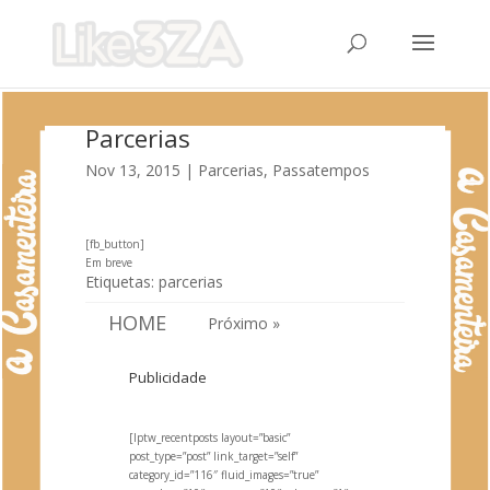
Parcerias
Nov 13, 2015
|
Parcerias
,
Passatempos
[fb_button]
Em breve
Etiquetas:
parcerias
HOME
Próximo »
Publicidade
[lptw_recentposts layout=”basic”
post_type=”post” link_target=”self”
category_id=”116″ fluid_images=”true”