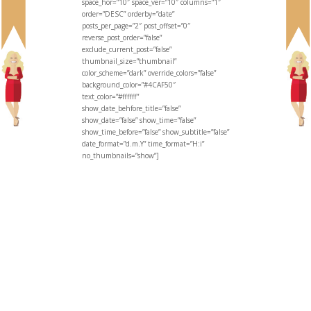
space_hor=”10″ space_ver=”10″ columns=”1″
order=”DESC” orderby=”date”
posts_per_page=”2″ post_offset=”0″
reverse_post_order=”false”
exclude_current_post=”false”
thumbnail_size=”thumbnail”
color_scheme=”dark” override_colors=”false”
background_color=”#4CAF50″
text_color=”#ffffff”
show_date_behfore_title=”false”
show_date=”false” show_time=”false”
show_time_before=”false” show_subtitle=”false”
date_format=”d.m.Y” time_format=”H:i”
no_thumbnails=”show”]