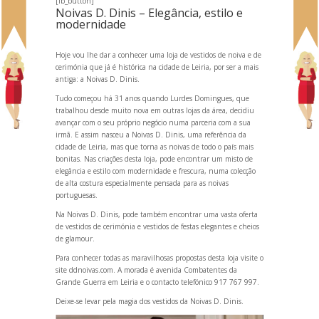
[fb_button]
Noivas D. Dinis – Elegância, estilo e
modernidade
Hoje vou lhe dar a conhecer uma loja de vestidos de noiva e de
cerimónia que já é histórica na cidade de Leiria, por ser a mais
antiga: a Noivas D. Dinis.
Tudo começou há 31 anos qu
ando Lurdes Domingues, que
trabalhou desde muito nova em outras lojas da área, decidiu
avançar com o seu próprio negócio numa parceria com a sua
irmã. E assim nasceu a Noivas D. Dinis, uma referência da
cidade de Leiria, mas que torna as noivas de todo o país mais
bonitas. Nas criações desta loja, pode encontrar um misto de
elegância e estilo com modernidade e frescura, numa colecção
de alta costura especialmente pensada para as noivas
portuguesas.
Na Noivas D. Dinis, pode também encontrar uma vasta oferta
de vestidos de cerimónia e vestidos de festas elegantes e cheios
de glamour.
Para conhecer todas as maravilhosas propostas desta loja visite o
site
ddnoivas.com
. A morada é avenida Combatentes da
Gr
ande Guerra em Leiria e o contacto telefónico 917 767 997.
Deixe-se levar pela magia dos vestidos da Noivas D. Dinis.