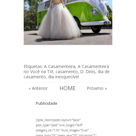
Etiquetas:
A Casamenteira
,
A Casamenteira
no Você na TV!
,
casamento
,
D. Dinis
,
dia de
casamento
,
dia inesquecível
HOME
« Anterior
Próximo »
Publicidade
[lptw_recentposts layout=”basic”
post_type=”post” link_target=”self”
category_id=”116″ fluid_images=”true”
space_hor=”10″ space_ver=”10″ columns=”1″