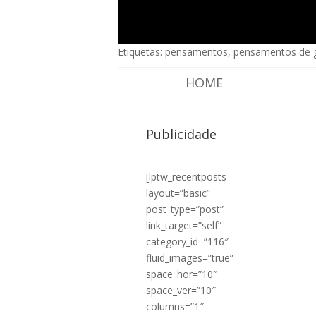
Etiquetas:
pensamentos
,
pensamentos de 
HOME
Publicidade
[lptw_recentposts
layout=”basic”
post_type=”post”
link_target=”self”
category_id=”116″
fluid_images=”true”
space_hor=”10″
space_ver=”10″
columns=”1″