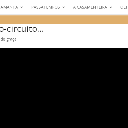
E AMANHÃ
PASSATEMPOS
A CASAMENTEIRA
OLH
o-circuito…
de graça