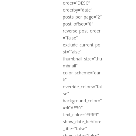
order=”DESC”
orderby=”date”
posts_per_page=”2″
post_offset=”0″
reverse_post_order
=”false”
exclude_current_po
st=”false”
thumbnail_size=”thu
mbnail”
color_scheme=”dar
k”
override_colors=”fal
se”
background_color=”
#4CAF50″
text_color=”#ffffff”
show_date_behfore
_title=”false”
show_date=”false”