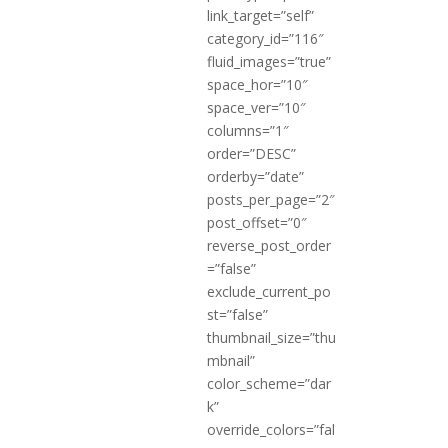
link_target=”self”
category_id=”116″
fluid_images=”true”
space_hor=”10″
space_ver=”10″
columns=”1″
order=”DESC”
orderby=”date”
posts_per_page=”2″
post_offset=”0″
reverse_post_order
=”false”
exclude_current_po
st=”false”
thumbnail_size=”thu
mbnail”
color_scheme=”dar
k”
override_colors=”fal