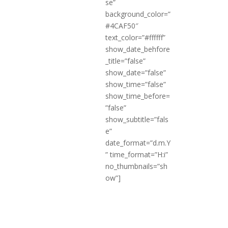
se”
background_color=”
#4CAF50″
text_color=”#ffffff”
show_date_behfore
_title=”false”
show_date=”false”
show_time=”false”
show_time_before=
”false”
show_subtitle=”fals
e”
date_format=”d.m.Y
” time_format=”H:i”
no_thumbnails=”sh
ow”]