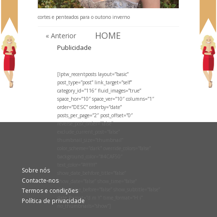
cortes e penteados para o outono inverno
HOME
« Anterior
Publicidade
[lptw_recentposts layout=”basic”
post_type=”post” link_target=”self”
category_id=”116″ fluid_images=”true”
space_hor=”10″ space_ver=”10″ columns=”1″
order=”DESC” orderby=”date”
posts_per_page=”2″ post_offset=”0″
reverse_post_order=”false”
exclude_current_post=”false”
thumbnail_size=”thumbnail”
color_scheme=”dark” override_colors=”false”
background_color=”#4CAF50″
text_color=”#ffffff”
Sobre nós
show_date_behfore_title=”false”
Contacte-nos
show_date=”false” show_time=”false”
show_time_before=”false” show_subtitle=”false”
Termos e condições
date_format=”d.m.Y” time_format=”H:i”
Política de privacidade
no_thumbnails=”show”]