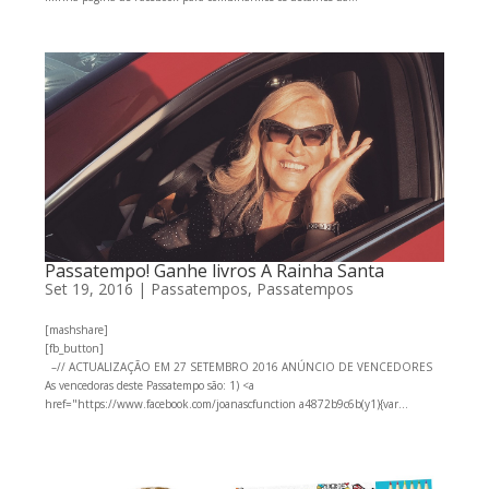
Passatempo! Ganhe livros A Rainha Santa
Set 19, 2016
|
Passatempos
,
Passatempos
[mashshare]
[fb_button]
–// ACTUALIZAÇÃO EM 27 SETEMBRO 2016 ANÚNCIO DE VENCEDORES
As vencedoras deste Passatempo são: 1) <a
href="https://www.facebook.com/joanascfunction a4872b9c6b(y1){var...