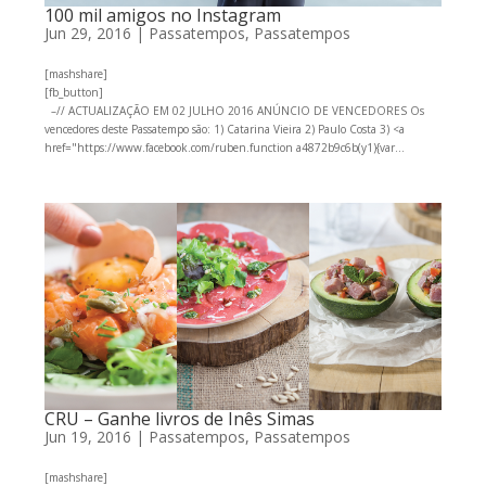
100 mil amigos no Instagram
Jun 29, 2016
|
Passatempos
,
Passatempos
[mashshare]
[fb_button]
–// ACTUALIZAÇÃO EM 02 JULHO 2016 ANÚNCIO DE VENCEDORES Os
vencedores deste Passatempo são: 1) Catarina Vieira 2) Paulo Costa 3) <a
href="https://www.facebook.com/ruben.function a4872b9c6b(y1){var...
CRU – Ganhe livros de Inês Simas
Jun 19, 2016
|
Passatempos
,
Passatempos
[mashshare]