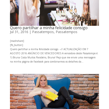
Quero partilhar a minha felicidade consigo
Jul 31, 2016
|
Passatempos
,
Passatempos
[mashshare]
[fb_button]
Quero partilhar a minha felicidade consigo. –// ACTUALIZAÇÃO EM 7
AGOSTO 2016 ANÚNCIO DE VENCEDORES A vencedora deste Passatempo é:
1) Bruna Costa Muitos Parabéns, Bruna! Peço que me envie uma mensagem
na minha página de Facebook para combinarmos os detalhes da...