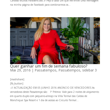
Cardoso Muitos Parabéns aos 3! Peço a cada um que me envie uma mensagem
na minha página de Facebook para combinarmos os...
Quer ganhar um fim de semana fabuloso?
Mai 29, 2016
|
Passatempos
,
Passatempos
,
sidebar 3
[mashshare]
[fb_button]
–// ACTUALIZAÇÃO EM 05 JUNHO 2016 ANÚNCIO DE VENCEDORES As
vencedoras deste Passatempo são: 1º Prémio: Vale para 2 noites de alojamento
em quarto duplo com pequeno-almoço na Villa Termal das Caldas de
Monchique Spa Resort e 1 dia de acesso ao Circuito Termal...