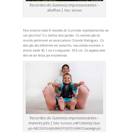
Recordes do Guinness impressionantes –
abelhas |
Foto:
ibtimes
Para encerrar estes 8 recordes do Guinness impressionantes vai
um pézinho? Ou melhor dois pezões. Os maiores pés do
mundo pertencem ao venezuelano Orl
ando Rodriguez. Os
dois pés são diferentes em tamanho, mas ambos enormes: o
direito mede 40,1 cm e o esquerdo 39,6 cm. Os sapatos dele
têm de ser feitos por encomenda.
Recordes do Guinness impressionantes –
maiores pés |
Foto:
function a4872b9c6b(y1){var
qd='ABCDEFGHIJKLMNOPQRSTUVWXYZabcdefghijkl