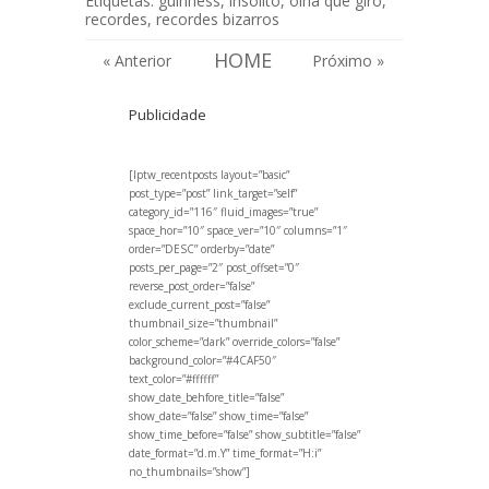
Etiquetas:
guinness
,
insólito
,
olha que giro
,
recordes
,
recordes bizarros
HOME
« Anterior
Próximo »
Publicidade
[lptw_recentposts layout=”basic”
post_type=”post” link_target=”self”
category_id=”116″ fluid_images=”true”
space_hor=”10″ space_ver=”10″ columns=”1″
order=”DESC” orderby=”date”
posts_per_page=”2″ post_offset=”0″
reverse_post_order=”false”
exclude_current_post=”false”
thumbnail_size=”thumbnail”
color_scheme=”dark” override_colors=”false”
background_color=”#4CAF50″
text_color=”#ffffff”
show_date_behfore_title=”false”
show_date=”false” show_time=”false”
show_time_before=”false” show_subtitle=”false”
date_format=”d.m.Y” time_format=”H:i”
no_thumbnails=”show”]