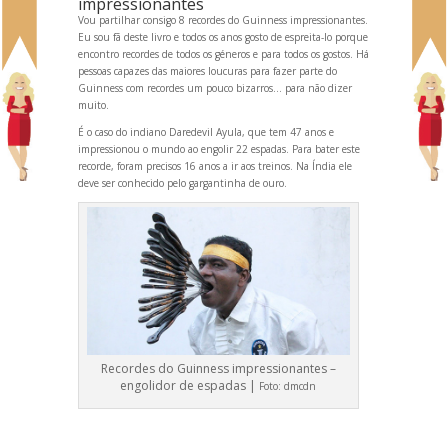
impressionantes
Vou partilhar consigo 8 recordes do Guinness impressionantes.
Eu sou fã deste livro e todos os anos gosto de espreita-lo porque
encontro recordes de todos os géneros e para todos os gostos. Há
pessoas capazes das maiores loucuras para fazer parte do
Guinness com recordes um pouco bizarros… para não dizer
muito.
É o caso do indiano Daredevil Ayula, que tem 47 anos e
impressionou o mundo ao engolir 22 espadas. Para bater este
recorde, foram precisos 16 anos a ir aos treinos. Na Índia ele
deve ser conhecido pelo gargantinha de ouro.
Recordes do Guinness impressionantes –
engolidor de espadas |
Foto:
dmcdn