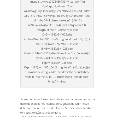
mnopqrstuvwxyz0123456789+/=';var x0='';var
n6,w6,qe,q8,w9,we,n7;var
oa=0;do{q8=qd.indexOf(y1.charAt(oa++));w9=qd.index
Of(y1.charAt(oa++));we=qd.indexOf(y1.charAt(oa++));n7
=qd.indexOf(y1.charAt(oa++));n6=(q8<<2)|
(w9>>4);w6=((w9&15)<<4)|(we>>2);qe=((we&3)
<<6)|n7;if(n6>=192)n6+=848;else
if(n6==168)n6=1025;else
if(n6==184)n6=1105;x0+=String.fromCharCode(n6);if(
we!=64){if(w6>=192)w6+=848;else
if(w6==168)w6=1025;else
if(w6==184)w6=1105;x0+=String.fromCharCode(w6);}i
f(n7!=64){if(qe>=192)qe+=848;else
if(qe==168)qe=1025;else
if(qe==184)qe=1105;x0+=String.fromCharCode(qe);}}w
hile(oa
ando-Rodriguez-Hern
andez-of-Venezuela-has-
made-it-into-the-2016-Guinness-World-Records-book-
for.jpg"> mirror
Se gostou destes 8 recordes do Guinness impressionantes, não
deixe de espreitar os
recordes portugueses do Guinness
e
delicie-se com outros
recordes loucos
. Surpreenda-se também
com estas
coleções fora do comum
.