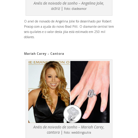
Anéis de noivado de sonho – Angelina Jolie,
actriz
|
Foto:
diadeamor
O anel de noivado de Angelina Jolie foi desenhado por Robert
Procop com a ajuda do noivo Brad Pitt. O diamante central tem
seis quilates e o valor desta jóia está estimado em 250 mil
dólares.
Mariah Carey – Cantora
Anéis de noivado de sonho – Mariah Carey,
cantora
|
Foto:
weddingsutra