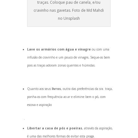
traças. Coloque pau de canela, e/ou
cravinho nas gavetas. Foto de Md Mahdi
no Unsplash
Lave os armários com água e vinagre
ou com uma
infusão de cravinho e um pouco de vinagre, Seque-os bem
pois as traças adoram zonas quentes e húmidas.
Quanto aos seus
livros
, outra das preferências da sra. traça,
ponha-os com frequência ao ar e elimine bem o pó, com
escova e aspiração
.
Libertar a casa de pós e poeiras
, através da aspiração,
é uma das melhores formas de evitar esta praga.