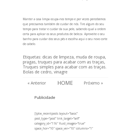
Manter a casa limpa ocupa-nos tempo e por vezes percebemos
que precisamos também de cuidar de nós. Tire algum do seu
tempo para tratar e cuidar da sua pele, sabendo qual a
ordem
certa para aplicar os seus produtos de beleza
. Aproveite o seu
banho
para cuidar dos seus pés
e escolha aqui o seu
novo corte
de cabelo.
Etiquetas:
dicas de limpeza
,
muda de roupa
,
pragas
,
truques para acabar com as traças
,
Truques simples para acabar com as traças.
Bolas de cedro
,
vinagre
HOME
« Anterior
Próximo »
Publicidade
[lptw_recentposts layout=”basic”
post_type=”post” link_target=”self”
category_id=”116″ fluid_images=”true”
space_hor=”10″ space_ver=”10″ columns=”1″