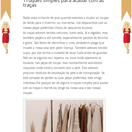
Truques simples para acabar com as
traças
Nada mais irritante do que qu
ando estamos a mudar as roupas
do Verão para o Inverno, ou vive-versa, nos depararmos com as
nossas peças preferidas cheias de pequenos buracos.
As traças adoram tecidos naturais, como seda, lã e algodão, mas
também papéis e até comida, especialmente pacotes de farinha
e grãos. São fáceis de identificar e uma verdadeira praga que
invade a nossa casa sem pedir licença. Também adoram tecidos
sujos, por isso tenha o cuidado de lavar tudo antes de guardar.
Não sei se alguma vez reparou na zona onde aparecem os
buracos, nas peças de roupa, mas normalmente acontecem
naquelas onde existiu contacto com a pele. Elas adoram
procurar resíduos de escamação da pele e de transpiração. Se
está cansada de perder as suas peças preferidas, este artigo
interessa-lhe porque sei de alguns truques simples para acabar
com as traças e mantê-las longe da nossa casa e das nossas
roupas.