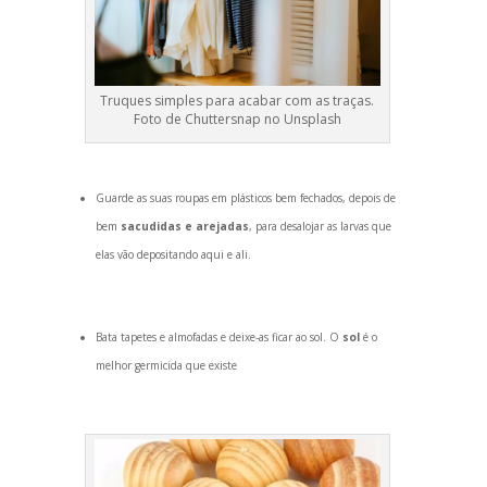
Truques simples para acabar com as traças.
Foto de Chuttersnap no Unsplash
Guarde as suas roupas em plásticos bem fechados, depois de
bem
sacudidas e arejadas
, para desalojar as larvas que
elas vão deposit
ando aqui e ali.
Bata tapetes e almofadas e deixe-as ficar ao sol. O
sol
é o
melhor germicida que existe