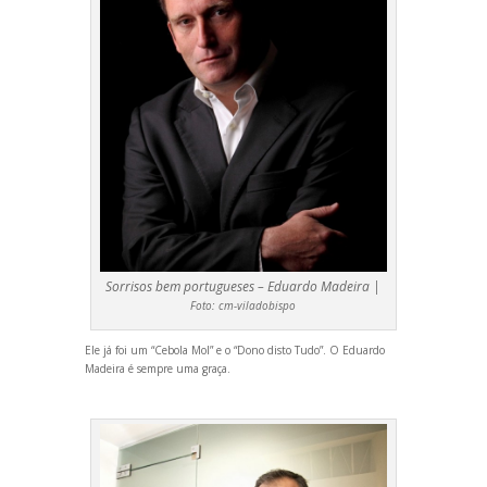
Sorrisos bem portugueses – Eduardo Madeira |
Foto:
cm-viladobispo
Ele já foi um “Cebola Mol” e o “Dono disto Tudo”. O Eduardo
Madeira é sempre uma graça.