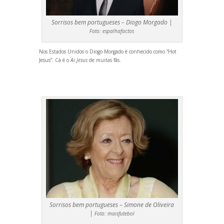
Sorrisos bem portugueses – Diogo Morgado |
Foto:
espalhafactos
Nos Estados Unidos o Diogo Morgado é conhecido como “Hot
Jesus”. Cá é o
Ai Jesus
de muitas fãs.
Sorrisos bem portugueses – Simone de Oliveira
|
Foto:
maisfutebol