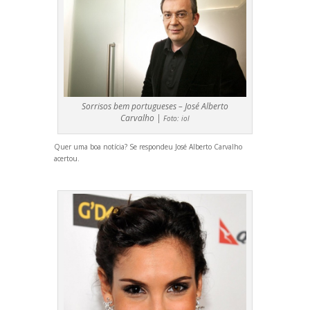
Sorrisos bem portugueses – José Alberto
Carvalho |
Foto:
iol
Quer uma boa notícia? Se respondeu José Alberto Carvalho
acertou.