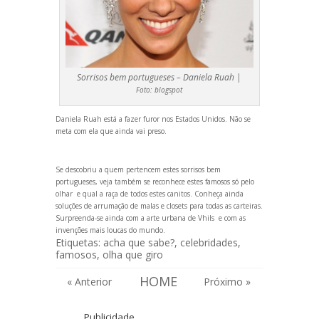
Sorrisos bem portugueses – Daniela Ruah |
Foto:
blogspot
Daniela Ruah está a fazer furor nos Estados Unidos. Não se
meta com ela que ainda vai preso.
Se descobriu a quem pertencem estes sorrisos bem
portugueses, veja também se reconhece
estes famosos só pelo
olhar
e qual a
raça de todos estes canitos
. Conheça ainda
soluções de arrumação de malas
e
closets para todas as carteiras
.
Surpreenda-se ainda com a
arte urbana de Vhils
e com as
invenções mais loucas do mundo
.
Etiquetas:
acha que sabe?
,
celebridades
,
famosos
,
olha que giro
HOME
« Anterior
Próximo »
Publicidade