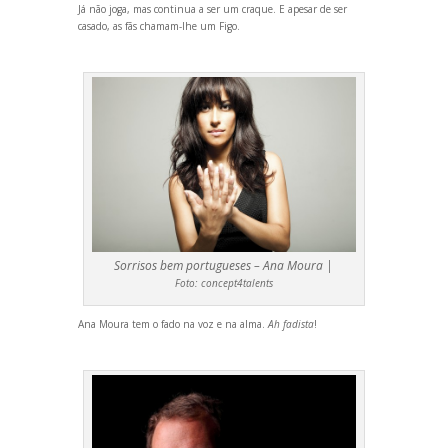
Já não joga, mas continua a ser um craque. E apesar de ser
casado, as fãs chamam-lhe um Figo.
Sorrisos bem portugueses – Ana Moura |
Foto:
concept4talents
Ana Moura tem o fado na voz e na alma.
Ah fadista
!