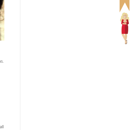
s.
ll