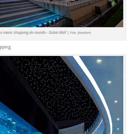
 o maior shopping do mundo - Dubai Mall |
Foto:
fansshare
pping.