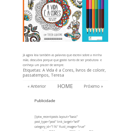
Já agora leia também as
palavras que escrevi sobre a minha
mãe
, descubra porque que
gostei tanto de ser produtora
e
conheça
um prazer de sempre
.
Etiquetas:
A Vida é a Cores
,
livros de colorir
,
passatempos
,
Teresa
HOME
« Anterior
Próximo »
Publicidade
[lptw_recentposts layout=”basic”
post_type=”post” link_target=”self”
category_id=”116″ fluid_images=”true”