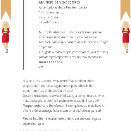
ANÚNCIO DE VENCEDORES
As vencedoras deste Passatempo são:
1)
Cristiana Franco
2)
Tania Costa
3)
Carla Tonelo
Muitos Parabéns às 3! Peço a cada uma que me
envie uma mensagem na minha página de
Facebook para combinarmos os detalhes da entrega
do prémio.
Obrigada a todos os que participaram, vou ter mais
passatempos espectaculares, fiquem atentos ao
meu Facebook
–//
Já sabe que eu adoro livros, certo? Mas também adoro
proporcionar aos meus seguidores a possibilidade de
aumentarem as bibliotecas aí de casa!
Desde o início do site
www.like3za.pt
já ofereci muitos livros
mas, desta vez, o prémio é realmente especial. E porquê?
Porque tenho para lhe oferecer 3 exemplares do meu livro A
Vida é a Cores autografados e com uma dedicatória para si!
Para se habilitar a receber este prémio em sua casa, siga as
seguintes regras: