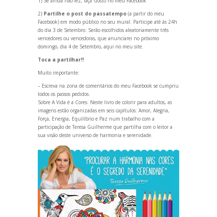
1) Se ainda não fez, faça Gosto no meu Facebook
2)
Partilhe o post do passatempo
(a partir do meu
Facebook)
em modo público no seu mural. Participe até às 24h
do dia 3 de Setembro. Serão escolhidos aleatoriamente três
vencedores ou vencedoras, que anunciarei no próximo
domingo, dia 4 de Setembro, aqui no meu site.
Toca a partilhar!!
Muito importante:
– Escreva na zona de comentários do meu Facebook se cumpriu
todos os passos pedidos.
Sobre A Vida é a Cores: Neste livro de colorir para adultos, as
imagens estão organizadas em seis capítulos: Amor, Alegria,
Força, Energia, Equilíbrio e Paz num trabalho com a
participação de Teresa Guilherme que partilha com o leitor a
sua visão deste universo de harmonia e serenidade.