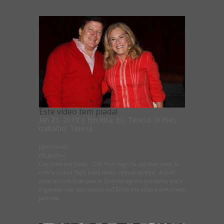
Este vídeo tem piada!
Jan 21, 2019
|
Em Alta
,
Eu, Teresa
,
O meu
trabalho
,
Teresa
[mashshare]
[fb_button]
Este vídeo tem piada! Olá! Hoje trago-lhe um novo vídeo da
minha rubrica “Nem entra mosca, nem sai asneira”. A qual
gosto tanto de fazer para si! Conhece alguém que pensa que é
engraçado, mas nem sempre o é? Então este vídeo é direcionado
para essa...