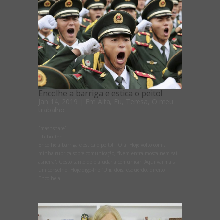
Encolhe a barriga e estica o peito!
Jan 14, 2019
|
Em Alta
,
Eu, Teresa
,
O meu
trabalho
[mashshare]
[fb_button]
Encolhe a barriga e estica o peito! Olá! Hoje volto com a
minha rubrica sobre comunicação, “Nem entra mosca nem sai
asneira”. Gosto tanto de o ajudar a comunicar! Aqui vai mais
um conselho: Hoje digo-lhe “Um, dois, esquerdo, direito!
Encolhe a...