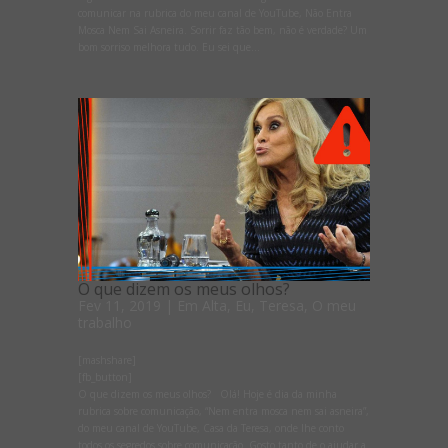
comunicar na rubrica do meu canal de YouTube, Não Entra
Mosca Nem Sai Asneira. Sorrir faz tão bem, não é verdade? Um
bom sorriso melhora tudo. Eu sei que...
O que dizem os meus olhos?
Fev 11, 2019
|
Em Alta
,
Eu, Teresa
,
O meu
trabalho
[mashshare]
[fb_button]
O que dizem os meus olhos? Olá! Hoje é dia da minha
rubrica sobre comunicação, “Nem entra mosca nem sai asneira”,
do meu canal de YouTube, Casa da Teresa, onde lhe conto
todos os segredos sobre comunicação. Gosto tanto de o ajudar a