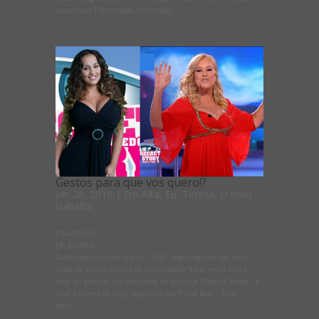
comunicar! E como sabe, comunicar...
Gestos para que vos quero!?
Jan 28, 2019
|
Em Alta
,
Eu, Teresa
,
O meu
trabalho
[mashshare]
[fb_button]
Gestos para que vos quero!? Olá! Hoje trago-lhe um novo
vídeo da minha rubrica de comunicação “Nem entra mosca
nem sai asneira”, no meu canal de Youtube “Casa da Teresa”. E
qual é o tema de hoje, pergunta você?! Ora bem… hoje
decidi...