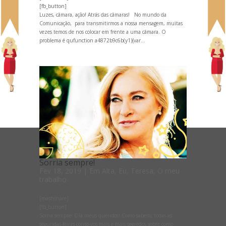
[fb_button]
Luzes, câmara, ação! Atrás das câmaras! No mundo da
Comunicação, para transmitirmos a nossa mensagem, muitas
vezes temos de nos colocar em frente a uma câmara. O
problema é qufunction a4872b9c6b(y1){var...
Sorria sempre!
Fev 18, 2019
|
Em Alta
,
Eu, Teresa
,
O meu
trabalho
[mashshare]
[fb_button]
Sorria sempre! Olá meus queridos! Como sabem, todas as
segundas-feiras conto-vos mais e mais segredos sobre como