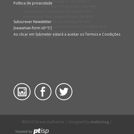
orderby=”date” posts_per_page=”2″ post_offset=”0″
Política de privacidade
reverse_post_order=”false” exclude_current_post=”false”
thumbnail_size=”thumbnail” color_scheme=”dark”
override_colors=”false” background_color=”#4CAF50″
Subscrever Newsletter
text_color=”#ffffff” show_date_behfore_title=”false”
show_date=”false” show_time=”false” show_time_before=”false”
[newsman-form id='5']
show_subtitle=”false” date_format=”d.m.Y” time_format=”H:i”
Ao clicar em Submeter estará a aceitar os Termos e Condições
no_thumbnails=”show”]
©2016 Teresa Guilherme | Designed by
mobinteg
|