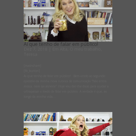
Ai que tenho de falar em público!
Dez 7, 2018
|
Em Alta
,
O meu trabalho
,
Teresa
[mashshare]
[fb_button]
Ai que tenho de falar em público! Bem-vindo ao segundo
episódio da minha nova rubrica de comunicação “Não entra
mosca, nem sai asneira”. Hoje vou dar-lhe dicas para ajudar a
ultrapassar o medo de falar em público. A verdade é que, ao
longo da minha vida,...