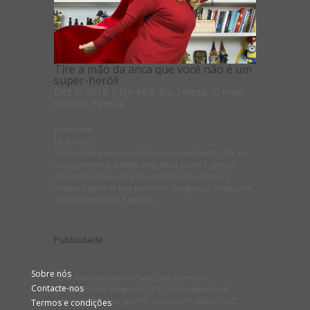
Tire a mão da anca que você não é um
super-herói!
Dez 5, 2018
|
Em Alta
,
Eu, Teresa
,
O meu
mundo
,
Teresa
[mashshare]
[fb_button]
Tire a mão da anca que você não é um super-herói! Olá, fico
muito contente que esteja desse lado a ler-me! E porquê?
Porque hoje começa uma nova aventura aqui mesmo. É
verdade, a partir de hoje partilharei consigo aqui, no meu site,
muitos vídeos novos. É algo que...
Publicidade
Sobre nós
[lptw_recentposts layout=”basic” post_type=”post”
Contacte-nos
link_target=”self” category_id=”116″ fluid_images=”true”
space_hor=”10″ space_ver=”10″ columns=”1″ order=”DESC”
Termos e condições