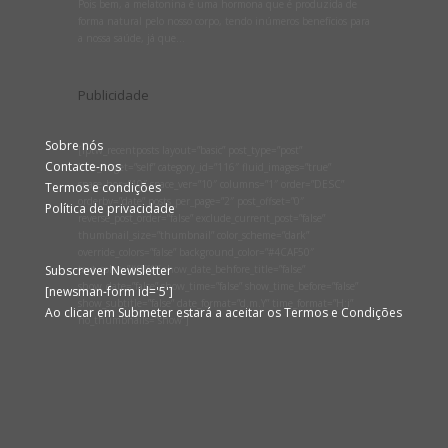
Pois bem, a melatonina é uma hormona que é produzida de
forma natural pelo nosso corpo, tendo inúmeros benefícios para
a nossa saúde, já que...
Publicidade
Sobre nós
[lptw_recentposts layout=”basic” post_type=”post”
Contacte-nos
link_target=”self” category_id=”116″ fluid_images=”true”
space_hor=”10″ space_ver=”10″ columns=”1″ order=”DESC”
Termos e condições
orderby=”date” posts_per_page=”2″ post_offset=”0″
Política de privacidade
reverse_post_order=”false” exclude_current_post=”false”
thumbnail_size=”thumbnail” color_scheme=”dark”
override_colors=”false” background_color=”#4CAF50″
Subscrever Newsletter
text_color=”#ffffff” show_date_behfore_title=”false”
show_date=”false” show_time=”false” show_time_before=”false”
[newsman-form id='5']
show_subtitle=”false” date_format=”d.m.Y” time_format=”H:i”
Ao clicar em Submeter estará a aceitar os Termos e Condições
no_thumbnails=”show”]