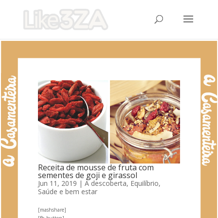
Receita de mousse de fruta com
sementes de goji e girassol
Jun 11, 2019
|
À descoberta
,
Equilíbrio
,
Saúde e bem estar
[mashshare]
[fb_button]