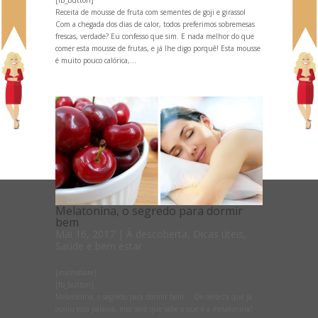
Receita de mousse de fruta com sementes de goji e girassol
Com a chegada dos dias de calor, todos preferimos sobremesas
frescas, verdade? Eu confesso que sim. E nada melhor do que
comer esta mousse de frutas, e já lhe digo porquê! Esta mousse
é muito pouco calórica,...
Melatonina, o segredo para dormir
bem
Mai 16, 2017
|
À descoberta
,
Dicas úteis
,
Saúde e bem estar
[mashshare]
[fb_button]
Melatonina, o segredo para dormir bem De certeza que já
ouviu esta palavra, mas será que sabe o que é a melatonina?