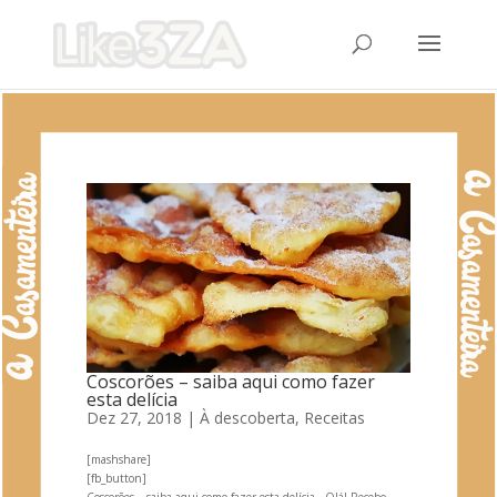
Coscorões – saiba aqui como fazer
esta delícia
Dez 27, 2018
|
À descoberta
,
Receitas
[mashshare]
[fb_button]
Coscorões – saiba aqui como fazer esta delícia Olá! Recebo