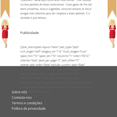
muitos pedidos de doces tradicionais. Como gosto de lhe dar
bons conselhos, dicas e sugestões, consulto sempre os meus
amigos mais doceiros para dar resposta a esses pedidos. E a
verdade é que faltava...
Publicidade
[lptw_recentposts layout=”basic” post_type=”post”
link_target=”self” category_id=”116″ fluid_images=”true”
space_hor=”10″ space_ver=”10″ columns=”1″ order=”DESC”
orderby=”date” posts_per_page=”2″ post_offset=”0″
reverse_post_order=”false” exclude_current_post=”false”
thumbnail_size=”thumbnail” color_scheme=”dark”
override_colors=”false” background_color=”#4CAF50″
text_color=”#ffffff” show_date_behfore_title=”false”
show_date=”false” show_time=”false” show_time_before=”false”
show_subtitle=”false” date_format=”d.m.Y” time_format=”H:i”
no_thumbnails=”show”]
Sobre nós
Contacte-nos
Termos e condições
Política de privacidade