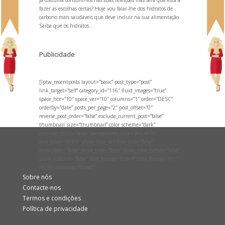
fazer as escolhas certas? Hoje vou falar-lhe dos hidratos de
carbono mais saudáveis que deve incluir na sua alimentação.
Saiba que os hidratos...
Publicidade
[lptw_recentposts layout=”basic” post_type=”post”
link_target=”self” category_id=”116″ fluid_images=”true”
space_hor=”10″ space_ver=”10″ columns=”1″ order=”DESC”
orderby=”date” posts_per_page=”2″ post_offset=”0″
reverse_post_order=”false” exclude_current_post=”false”
thumbnail_size=”thumbnail” color_scheme=”dark”
override_colors=”false” background_color=”#4CAF50″
text_color=”#ffffff” show_date_behfore_title=”false”
show_date=”false” show_time=”false” show_time_before=”false”
show_subtitle=”false” date_format=”d.m.Y” time_format=”H:i”
no_thumbnails=”show”]
Sobre nós
Contacte-nos
Termos e condições
Política de privacidade