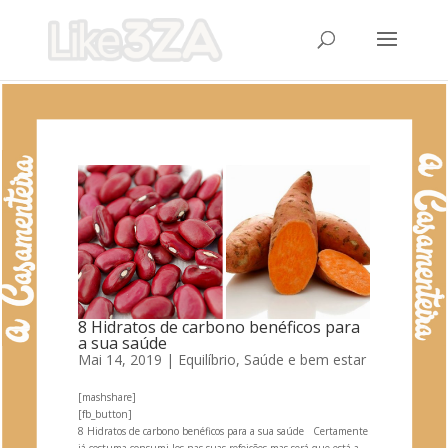
8 Hidratos de carbono benéficos para
a sua saúde
Mai 14, 2019
|
Equilíbrio
,
Saúde e bem estar
[mashshare]
[fb_button]
8 Hidratos de carbono benéficos para a sua saúde Certamente
já costuma consumi-los nas suas refeições mas será que está a