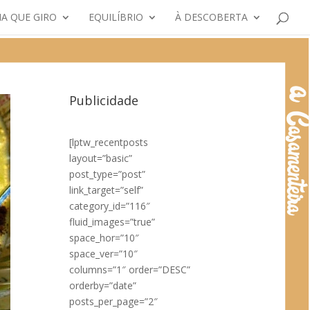
A QUE GIRO
EQUILÍBRIO
À DESCOBERTA
Publicidade
[lptw_recentposts
layout=”basic”
post_type=”post”
link_target=”self”
category_id=”116″
fluid_images=”true”
space_hor=”10″
space_ver=”10″
columns=”1″ order=”DESC”
orderby=”date”
posts_per_page=”2″