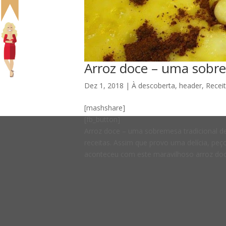
Arroz doce – uma sobrem
Dez 1, 2018
|
À descoberta
,
header
,
Recei
[mashshare]
[fb_button]
Arroz doce – uma sobremesa tradicional d
receitas. Assim que provo uma delícia, peç
aconteceu com este maravilhoso arroz doce