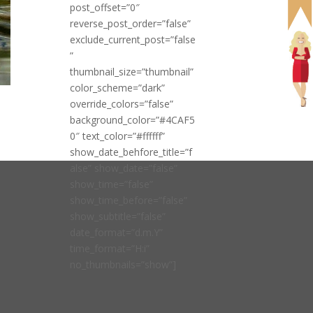
post_offset=”0″
reverse_post_order=”false”
exclude_current_post=”false
”
thumbnail_size=”thumbnail”
color_scheme=”dark”
override_colors=”false”
background_color=”#4CAF5
0″ text_color=”#ffffff”
show_date_behfore_title=”f
alse” show_date=”false”
show_time=”false”
show_time_before=”false”
show_subtitle=”false”
date_format=”d.m.Y”
time_format=”H:i”
no_thumbnails=”show”]