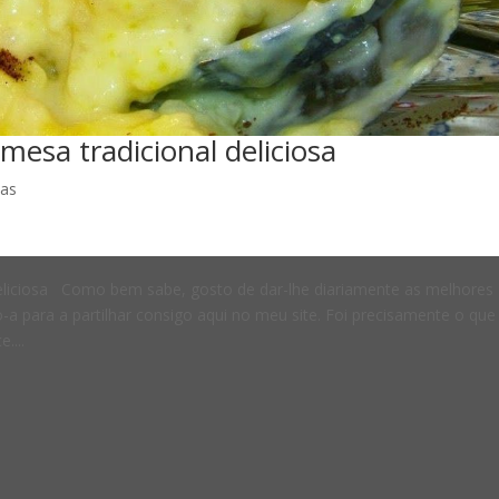
esa tradicional deliciosa
tas
eliciosa Como bem sabe, gosto de dar-lhe diariamente as melhores
o-a para a partilhar consigo aqui no meu site. Foi precisamente o que
....