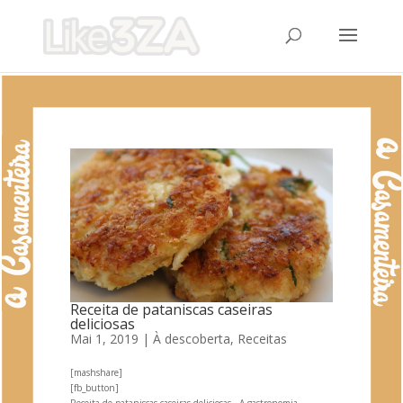
Receita de pataniscas caseiras
deliciosas
Mai 1, 2019
|
À descoberta
,
Receitas
[mashshare]
[fb_button]
Receita de pataniscas caseiras deliciosas A gastronomia