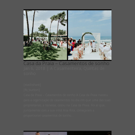
Casa da Praia – Casamentos de sonho
Jan 6, 2018
|
A Casamenteira
,
Quintas de
sonho
[mashshare]
[fb_button]
Casa da Praia – Casamentos de sonho A Casa da Praia nasceu
para a organização de casamentos no dia em que uma das suas
proprietárias, a Vanessa, casou na Casa da Praia. Foi aí que,
juntamente com a sua irmã Ana Rita, começaram a
proporcionar casamentos de sonho...