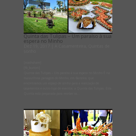
Quinta das Tulipas – Um paraíso à sua
espera no Minho
Dez 19, 2017
|
A Casamenteira
,
Quintas de
sonho
[mashshare]
[fb_button]
Quinta das Tulipas – Um paraíso à sua espera no Minho É na
maravilhosa paisagem do Minho, em Barcelos, que
encontramos um espaço de sonho para a realização de
casamentos e outro tipo de eventos: a Quinta das Tulipas. Esta
Quinta está preparada para receber os...