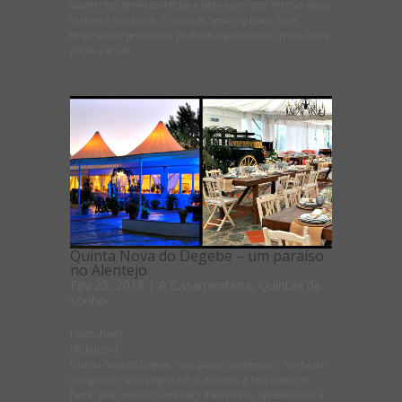
casamentos, tenho conhecido e dado a conhecer imensas ideias
criativas e fantásticas. É o caso da Speaking Roses. Uma
empresa que personaliza produtos orgânicos como pêras, kiwis,
maçãs, e a sua...
Quinta Nova do Degebe – um paraíso
no Alentejo
Fev 25, 2018
|
A Casamenteira
,
Quintas de
sonho
[mashshare]
[fb_button]
Quinta Nova do Degebe – um paraíso no Alentejo Venha daí
comigo fazer uma viagem até ao Alentejo, à bela cidade de
Évora, para conhecer um espaço maravilhoso. Apresento-lhe a