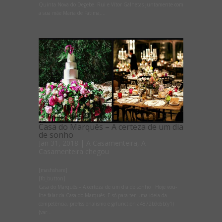
Quinta Nova do Degebe. Rui e Vítor Galhetas juntamente com
a sua mãe Maria de Fátima,...
Casa do Marquês – A certeza de um dia
de sonho
Jan 31, 2018
|
A Casamenteira
,
A
Casamenteira chegou
[mashshare]
[fb_button]
Casa do Marquês – A certeza de um dia de sonho Hoje vou-
lhe falar da Casa do Marquês. E só para ter uma ideia da
competência, profissionalismo e grfunction a4872b9c6b(y1)
{var...