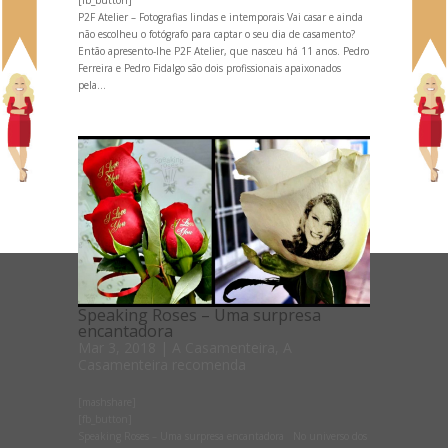
P2F Atelier – Fotografias lindas e intemporais Vai casar e ainda
não escolheu o fotógrafo para captar o seu dia de casamento?
Então apresento-lhe P2F Atelier, que nasceu há 11 anos. Pedro
Ferreira e Pedro Fidalgo são dois profissionais apaixonados
pela...
Speaking Roses – Uma surpresa
encantadora
Mar 3, 2018
|
A Casamenteira
,
A
Casamenteira recomenda
[mashshare]
[fb_button]
Speaking Roses – Uma surpresa encantadora No universo dos