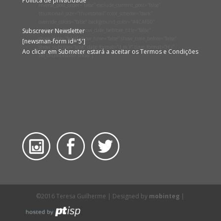
Política de privacidade
reverse_post_order=”false” exclude_current_post=”false”
thumbnail_size=”thumbnail” color_scheme=”dark”
override_colors=”false” background_color=”#4CAF50″
Subscrever Newsletter
text_color=”#ffffff” show_date_behfore_title=”false”
show_date=”false” show_time=”false” show_time_before=”false”
[newsman-form id='5']
show_subtitle=”false” date_format=”d.m.Y” time_format=”H:i”
Ao clicar em Submeter estará a aceitar os Termos e Condições
no_thumbnails=”show”]
©2016 Teresa Guilherme | Designed by
mobinteg
|