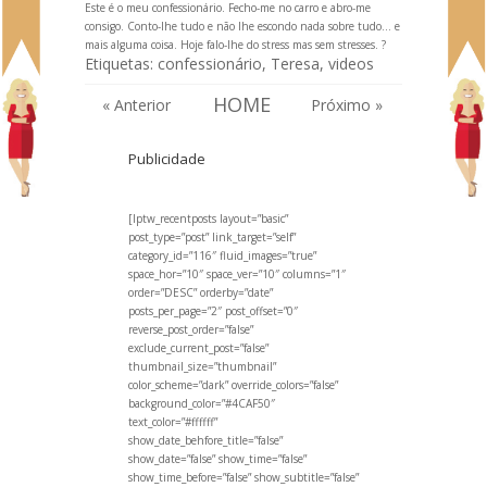
Este é o meu confessionário. Fecho-me no carro e abro-me
consigo. Conto-lhe tudo e não lhe escondo nada sobre tudo… e
mais alguma coisa. Hoje falo-lhe do stress mas sem stresses. ?
Etiquetas:
confessionário
,
Teresa
,
videos
HOME
« Anterior
Próximo »
Publicidade
[lptw_recentposts layout=”basic”
post_type=”post” link_target=”self”
category_id=”116″ fluid_images=”true”
space_hor=”10″ space_ver=”10″ columns=”1″
order=”DESC” orderby=”date”
posts_per_page=”2″ post_offset=”0″
reverse_post_order=”false”
exclude_current_post=”false”
thumbnail_size=”thumbnail”
color_scheme=”dark” override_colors=”false”
background_color=”#4CAF50″
text_color=”#ffffff”
show_date_behfore_title=”false”
show_date=”false” show_time=”false”
show_time_before=”false” show_subtitle=”false”