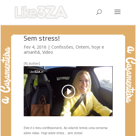
Sem stress!
Fev 4, 2016
|
Confissões
,
Ontem, hoje e
amanhã
,
Video
[fb_button]
Este é o meu confessionário. Ao volante temos uma conversa
sobre rodas. Hoje sobre stress… sem stress!