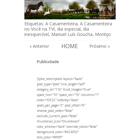
Etiquetas:
A Casamenteira
,
A Casamenteira
no Você na TV!
,
dia especial
,
dia
inesquecível
,
Manuel Luís Goucha
,
Montijo
HOME
« Anterior
Próximo »
Publicidade
[lptw_recentposts layout=”basic”
post_type=”post” link_target=”self”
category_id=”116″ fluid_images=”true”
space_hor=”10″ space_ver=”10″ columns=”1″
order=”DESC” orderby=”date”
posts_per_page=”2″ post_offset=”0″
reverse_post_order=”false”
exclude_current_post=”false”
thumbnail_size=”thumbnail”
color_scheme=”dark” override_colors=”false”
background_color=”#4CAF50″
text_color=”#ffffff”