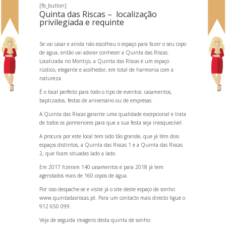
[fb_button]
Quinta das Riscas – localização
privilegiada e requinte
Se vai casar e ainda não escolheu o espaço para fazer o seu copo
de água, então vai adorar conhecer a Quinta das Riscas.
Localizada no Montijo, a Quinta das Riscas é um espaço
rústico, elegante e acolhedor, em total de harmonia com a
natureza.
É o local perfeito para todo o tipo de eventos: casamentos,
baptizados, festas de aniversário ou de empresas.
A Quinta das Riscas garante uma qualidade excepcional e trata
de todos os pormenores para que a sua festa seja inesquecível.
A procura por este local tem sido tão gr
ande, que já têm dois
espaços distintos, a Quinta das Riscas 1 e a Quinta das Riscas
2, que ficam situadas lado a lado.
Em 2017 fizeram 140 casamentos e para 2018 já tem
agendados mais de 160 copos de água.
Por isso despache-se e visite já o site deste espaço de sonho:
www.quintadasriscas.pt
. Para um contacto mais directo ligue o
912 650 099.
Veja de seguida imagens desta quinta de sonho: