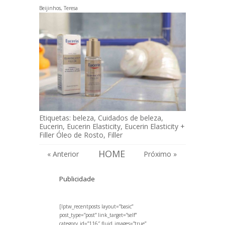
Beijinhos, Teresa
Etiquetas:
beleza
,
Cuidados de beleza
,
Eucerin
,
Eucerin Elasticity
,
Eucerin Elasticity +
Filler Óleo de Rosto
,
Filler
HOME
« Anterior
Próximo »
Publicidade
[lptw_recentposts layout=”basic”
post_type=”post” link_target=”self”
category_id=”116″ fluid_images=”true”