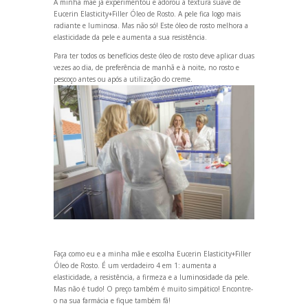
A minha mãe já experimentou e adorou a textura suave de
Eucerin Elasticity+Filler Óleo de Rosto
. A pele fica logo mais
radiante e luminosa. Mas não só! Este óleo de rosto melhora a
elasticidade da pele e aumenta a sua resistência.
Para ter todos os benefícios deste óleo de rosto deve aplicar duas
vezes ao dia, de preferência de manhã e à noite, no rosto e
pescoço antes ou após a utilização do creme.
Faça como eu e a minha mãe e escolha
Eucerin Elasticity+Filler
Óleo de Rosto
. É um verdadeiro 4 em 1: aumenta a
elasticidade, a resistência, a firmeza e a luminosidade da pele.
Mas não é tudo! O preço também é muito simpático! Encontre-
o na sua farmácia e fique também fã!