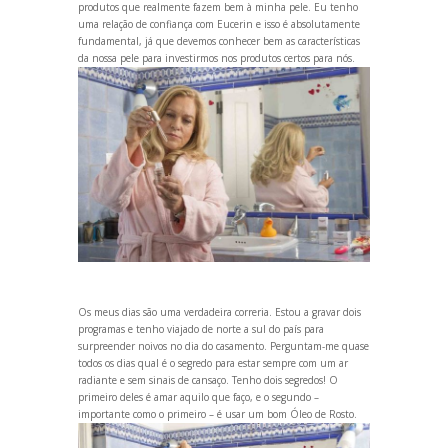
produtos que realmente fazem bem à minha pele. Eu tenho
uma relação de confiança com Eucerin e isso é absolutamente
fundamental, já que devemos conhecer bem as características
da nossa pele para investirmos nos produtos certos para nós.
Os meus dias são uma verdadeira correria. Estou a gravar dois
programas e tenho viajado de norte a sul do país para
surpreender noivos no dia do casamento. Perguntam-me quase
todos os dias qual é o segredo para estar sempre com um ar
radiante e sem sinais de cansaço. Tenho dois segredos! O
primeiro deles é amar aquilo que faço, e o segundo –
importante como o primeiro – é usar um bom Óleo de Rosto.