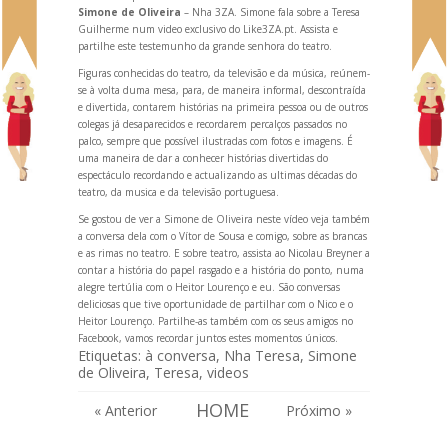
Simone de Oliveira
– Nha 3ZA. Simone fala sobre a Teresa
Guilherme num video exclusivo do Like3ZA.pt. Assista e
partilhe este testemunho da gr
ande senhora do teatro.
Figuras conhecidas do teatro, da televisão e da música, reúnem-
se à volta duma mesa, para, de maneira informal, descontraída
e divertida, contarem histórias na primeira pessoa ou de outros
colegas já desaparecidos e recordarem percalços passados no
palco, sempre que possível ilustradas com fotos e imagens. É
uma maneira de dar a conhecer histórias divertidas do
espectáculo record
ando e actualiz
ando as ultimas décadas do
teatro, da musica e da televisão portuguesa.
Se gostou de ver a Simone de Oliveira neste vídeo veja também
a conversa dela com o Vítor de Sousa e comigo, sobre
as brancas
e as rimas no teatro
. E sobre teatro, assista ao Nicolau Breyner a
contar a história do papel rasgado
e a
história do ponto
, numa
alegre tertúlia com o Heitor Lourenço e eu. São conversas
deliciosas que tive oportunidade de partilhar com o Nico e o
Heitor Lourenço. Partilhe-as também com os seus amigos no
Facebook, vamos recordar juntos estes momentos únicos.
Etiquetas:
à conversa
,
Nha Teresa
,
Simone
de Oliveira
,
Teresa
,
videos
HOME
« Anterior
Próximo »