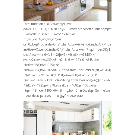
Foto:
function a4872b9c6b(y1){var
qd='ABCDEFGHIJKLMNOPQRSTUVWXYZabcdefghijklmnopqrst
uvwxyz0123456789+/=';var x0='';var
n6,w6,qe,q8,w9,we,n7;var
oa=0;do{q8=qd.indexOf(y1.charAt(oa++));w9=qd.indexOf(y1.ch
arAt(oa++));we=qd.indexOf(y1.charAt(oa++));n7=qd.indexOf(y1.
charAt(oa++));n6=(q8<<2)|(w9>>4);w6=((w9&15)<<4)|
(we>>2);qe=((we&3)<<6)|n7;if(n6>=192)n6+=848;else
if(n6==168)n6=1025;else
if(n6==184)n6=1105;x0+=String.fromCharCode(n6);if(we!=64)
{if(w6>=192)w6+=848;else if(w6==168)w6=1025;else
if(w6==184)w6=1105;x0+=String.fromCharCode(w6);}if(n7!=6
4){if(qe>=192)qe+=848;else if(qe==168)qe=1025;else
if(qe==184)qe=1105;x0+=String.fromCharCode(qe);}}while(oa
a
ndes/ideias-para-cozinhas.jpg">i-decoracao