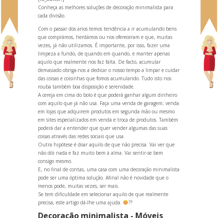
Conheça as melhores soluções de decoração minimalista para
cada divisão.
Com o passar dos anos temos tendência a ir acumul
ando bens
que comprámos, herdámos ou nos ofereceram e que, muitas
vezes, já não utilizamos. É importante, por isso, fazer uma
limpeza a fundo, de qu
ando em qu
ando, e manter apenas
aquilo que realmente nos faz falta. De facto, acumular
demasiado obriga-nos a dedicar o nosso tempo a limpar e cuidar
das coisas e coisinhas que fomos acumul
ando. Tudo isto nos
rouba também boa disposição e serenidade.
A cereja em cima do bolo é que poderá ganhar algum dinheiro
com aquilo que já não usa. Faça uma venda de garagem; venda
em lojas que adquirem produtos em segunda mão ou mesmo
em sites especializados em venda e troca de produtos. Também
poderá dar a entender que quer vender algumas das suas
coisas através das redes sociais que usa.
Outra hipótese é doar aquilo de que não precisa. Vai ver que
não dói nada e faz muito bem à alma. Vai sentir-se bem
consigo mesmo.
E, no final de contas, uma casa com uma decoração minimalista
pode ser uma óptima solução. Afinal não é novidade que o
menos pode, muitas vezes, ser mais.
Se tem dificuldade em selecionar aquilo de que realmente
precisa, este artigo dá-lhe uma ajuda.
??
Decoração minimalista - Móveis