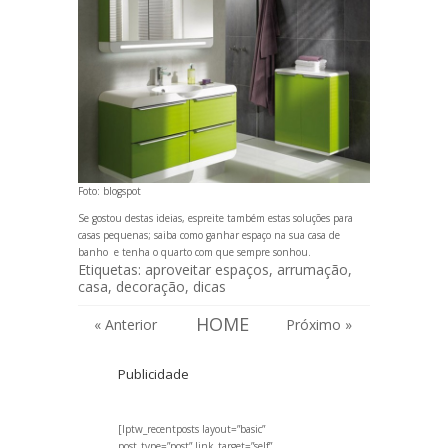
Foto:
blogspot
Se gostou destas ideias, espreite também estas
soluções para
casas pequenas
; saiba como
ganhar espaço na sua casa de
banho
e tenha o
quarto com que sempre sonhou
.
Etiquetas:
aproveitar espaços
,
arrumação
,
casa
,
decoração
,
dicas
HOME
« Anterior
Próximo »
Publicidade
[lptw_recentposts layout=”basic”
post_type=”post” link_target=”self”