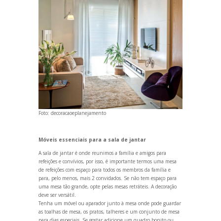
Foto:
decoracaoeplanejamento
Móveis essenciais para a sala de jantar
A sala de jantar é onde reunimos a família e amigos para
refeições e convívios, por isso, é importante termos uma mesa
de refeições com espaço para todos os membros da família e
para, pelo menos, mais 2 convidados. Se não tem espaço para
uma mesa tão gr
ande, opte pelas mesas retráteis. A decoração
deve ser versátil.
Tenha um móvel ou aparador junto à mesa onde pode guardar
as toalhas de mesa, os pratos, talheres e um conjunto de mesa
para dias especiais. Se gostar adicione um quadro bonito ou