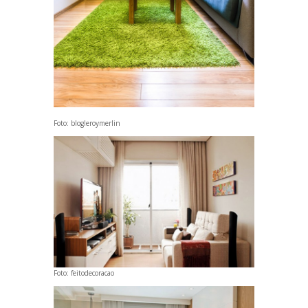
Foto:
blogleroymerlin
Foto:
feitodecoracao