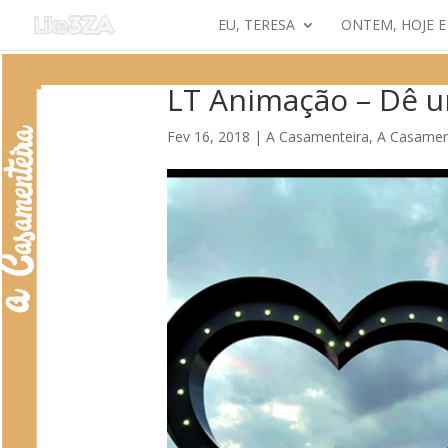
EU, TERESA
ONTEM, HOJE 
LT Animação – Dê u
Fev 16, 2018
|
A Casamenteira
,
A Casamen