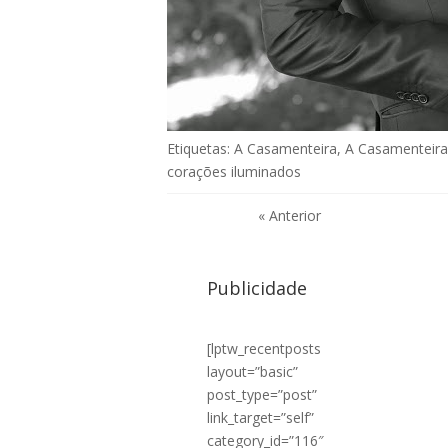
Etiquetas:
A Casamenteira
,
A Casamenteira
corações iluminados
« Anterior
Publicidade
[lptw_recentposts
layout=”basic”
post_type=”post”
link_target=”self”
category_id=”116″