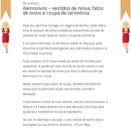
[fb_button]
Alennoivos – vestidos de noiva, fatos
de noivo e roupa de cerimónia
Hoje vou partilhar consigo um negócio de família, onde mãe e
filha se dedicam de alma e coração ao maravilhoso mundo de
vestidos de noiva, fatos de noivo e roupa de cerimónia.
É em pleno Alentejo, na fantástica cidade de Beja que pode
encontrar a loja Alennoivos gerida pela mãe Helena Guerra e a
filha Elodie Guerreiro.
Tudo começou há 8 anos através da venda de brindes para
casamento. A paixão por este mundo de sonho cresceu e com
ela vieram os vestidos de noiva que levou à abertura da loja
Alennoivos há 7 anos.
Neste momento para além da roupa, também fornecem às
noivas que as procuram ajuda nos convites, brindes e
decoração.
Como adoram mimar as suas clientes, caso as noivas precisem, a
Helena e a Elodie deslocam-se a casa das suas noivinhas para
ajudá-las a vestirem-se no dia do casamento.
Se vive no Alentejo e vai casar, o seu vestido de sonho está à
sua espera na rua António Sardinha, nº5 em Beja.