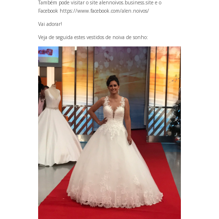
Também pode visitar o site
alennoivos.business.site
e o
Facebook
https://www.facebook.com/alen.noivos/
Vai adorar!
Veja de seguida estes vestidos de noiva de sonho: