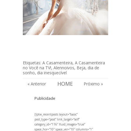
Etiquetas:
A Casamenteira
,
A Casamenteira
no Você na TV!
,
Alennoivos
,
Beja
,
dia de
sonho
,
dia inesquecível
HOME
« Anterior
Próximo »
Publicidade
[lptw_recentposts layout=”basic”
post_type=”post” link_target=”self”
category_id=”116″ fluid_images=”true”
space_hor=”10″ space_ver=”10″ columns=”1″