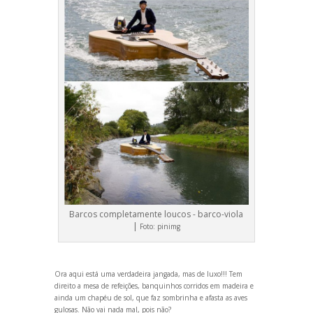
Barcos completamente loucos - barco-viola
|
Foto:
pinimg
Ora aqui está uma verdadeira jangada, mas de luxo!!! Tem
direito a mesa de refeições, banquinhos corridos em madeira e
ainda um chapéu de sol, que faz sombrinha e afasta as aves
gulosas. Não vai nada mal, pois não?