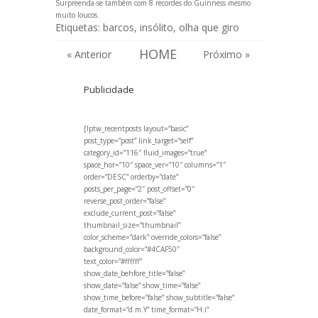
Surpreenda-se também com
8 recordes do Guinness mesmo
muito loucos
.
Etiquetas:
barcos
,
insólito
,
olha que giro
HOME
« Anterior
Próximo »
Publicidade
[lptw_recentposts layout=”basic”
post_type=”post” link_target=”self”
category_id=”116″ fluid_images=”true”
space_hor=”10″ space_ver=”10″ columns=”1″
order=”DESC” orderby=”date”
posts_per_page=”2″ post_offset=”0″
reverse_post_order=”false”
exclude_current_post=”false”
thumbnail_size=”thumbnail”
color_scheme=”dark” override_colors=”false”
background_color=”#4CAF50″
text_color=”#ffffff”
show_date_behfore_title=”false”
show_date=”false” show_time=”false”
show_time_before=”false” show_subtitle=”false”
date_format=”d.m.Y” time_format=”H:i”