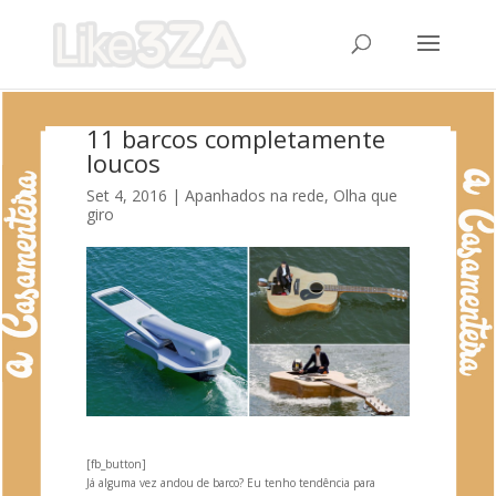
11 barcos completamente
loucos
Set 4, 2016
|
Apanhados na rede
,
Olha que
giro
[fb_button]
Já alguma vez
andou de barco? Eu tenho tendência para