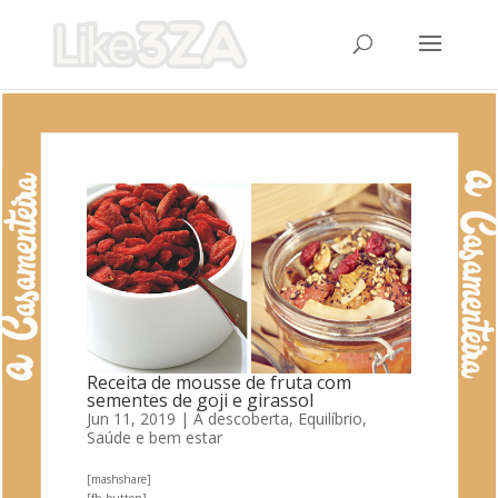
Receita de mousse de fruta com
sementes de goji e girassol
Jun 11, 2019
|
À descoberta
,
Equilíbrio
,
Saúde e bem estar
[mashshare]
[fb_button]