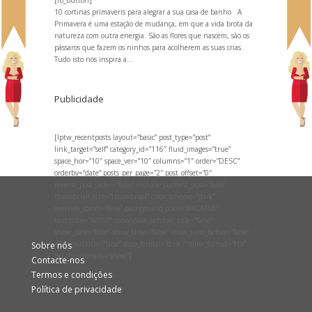
10 cortinas primaveris para alegrar a sua casa de banho A
Primavera é uma estação de mudança, em que a vida brota da
natureza com outra energia. São as flores que nascem, são os
pássaros que fazem os ninhos para acolherem as suas crias.
Tudo isto nos inspira a...
Publicidade
[lptw_recentposts layout=”basic” post_type=”post”
link_target=”self” category_id=”116″ fluid_images=”true”
space_hor=”10″ space_ver=”10″ columns=”1″ order=”DESC”
orderby=”date” posts_per_page=”2″ post_offset=”0″
reverse_post_order=”false” exclude_current_post=”false”
thumbnail_size=”thumbnail” color_scheme=”dark”
override_colors=”false” background_color=”#4CAF50″
text_color=”#ffffff” show_date_behfore_title=”false”
show_date=”false” show_time=”false” show_time_before=”false”
show_subtitle=”false” date_format=”d.m.Y” time_format=”H:i”
Sobre nós
no_thumbnails=”show”]
Contacte-nos
Termos e condições
Política de privacidade