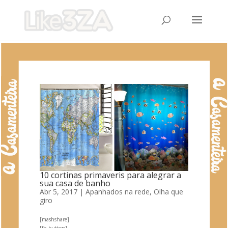
10 cortinas primaveris para alegrar a
sua casa de banho
Abr 5, 2017
|
Apanhados na rede
,
Olha que
giro
[mashshare]
[fb_button]